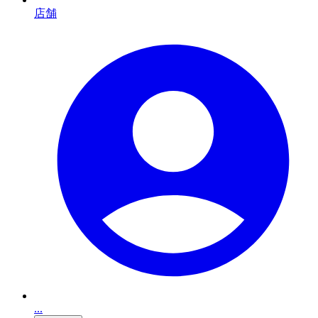
店舗
...