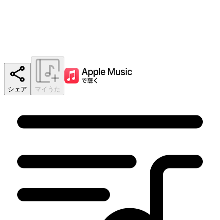
シェア
マイうた