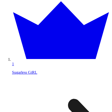
1
Sugarless GiRL