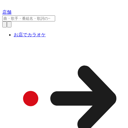
店舗
お店でカラオケ