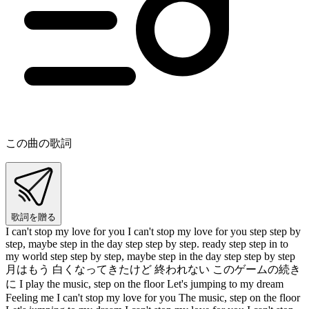
この曲の歌詞
歌詞を贈る
I can't stop my love for you I can't stop my love for you step step by
step, maybe step in the day step step by step. ready step step in to
my world step step by step, maybe step in the day step step by step
月はもう 白くなってきたけど 終われない このゲームの続き
に I play the music, step on the floor Let's jumping to my dream
Feeling me I can't stop my love for you The music, step on the floor