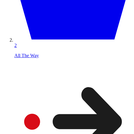
2
All The Way