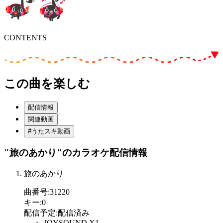
CONTENTS
この曲を楽しむ
配信情報
関連動画
#うたスキ動画
"旅のあかり"
のカラオケ配信情報
旅のあかり
曲番号
:
31220
キー
:
0
配信予定
:
配信済み
JOYSOUND X1