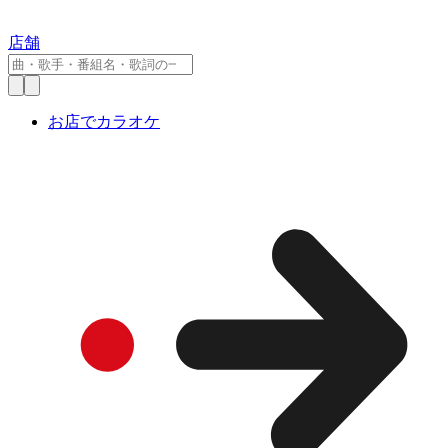
店舗
お店でカラオケ