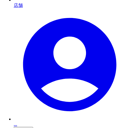
店舗
...