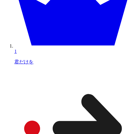
1
君だけを