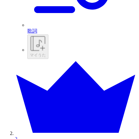
歌詞
マイうた
2