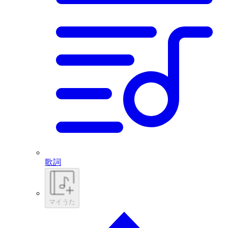
歌詞
マイうた