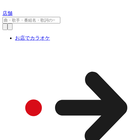
店舗
お店でカラオケ