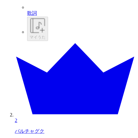
歌詞
マイうた
2
パルチャグク