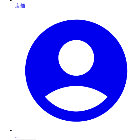
店舗
...