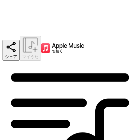
シェア
マイうた