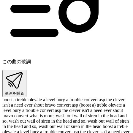
この曲の歌詞
歌詞を贈る
boost a treble olevate a level bury a trouble convert asp the clever
isn't a need ever shout bravo convert asp (boost a) treble olevate a
level bury a trouble convert asp the clever isn't a need ever shout
bravo convert what is more, wash out wail of siren in the head and
so, wash out wail of siren in the head and so, wash out wail of siren
in the head and so, wash out wail of siren in the head boost a treble
olevate a level bury a trouble convert asp the clever isn't a need ever