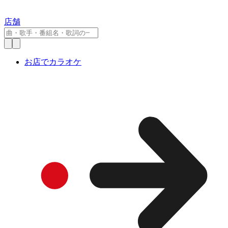
店舗
お店でカラオケ