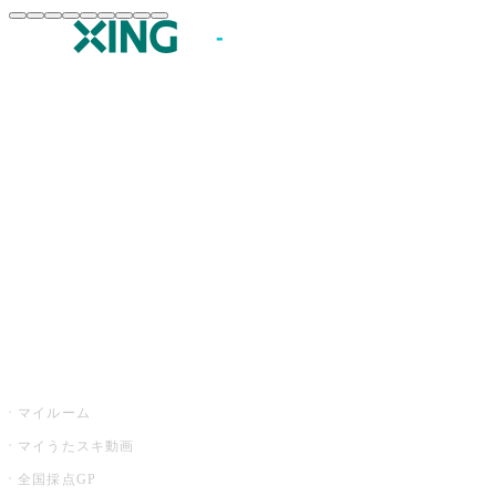
JOYSOUND.comトップ
カラオケ楽曲・歌詞検索
カラオケ店舗検索
全国カラオケ大会
イベント・キャンペーン
うたスキ
マイルーム
マイうたスキ動画
全国採点GP