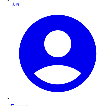
店舗
...