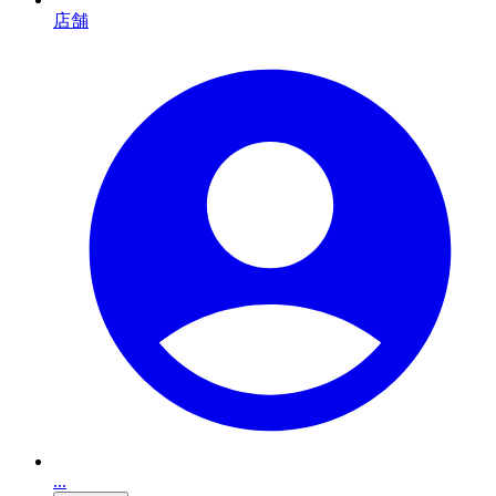
店舗
...