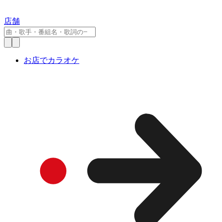
店舗
お店でカラオケ