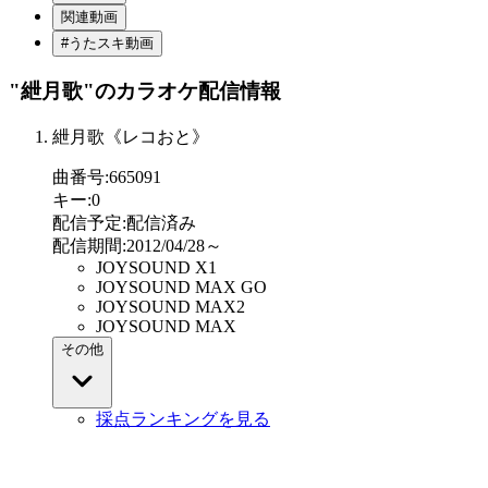
関連動画
#うたスキ動画
"紲月歌"
のカラオケ配信情報
紲月歌《レコおと》
曲番号
:
665091
キー
:
0
配信予定
:
配信済み
配信期間
:
2012/04/28～
JOYSOUND X1
JOYSOUND MAX GO
JOYSOUND MAX2
JOYSOUND MAX
その他
採点ランキングを見る