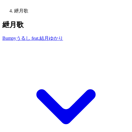
紲月歌
紲月歌
Bumpyうるし feat.結月ゆかり