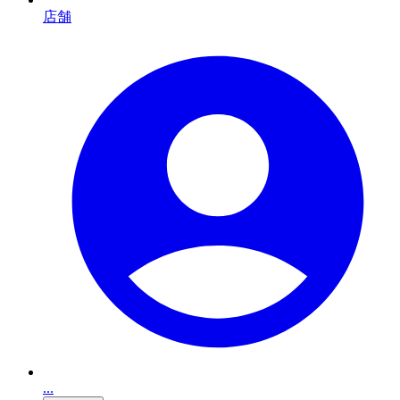
店舗
...