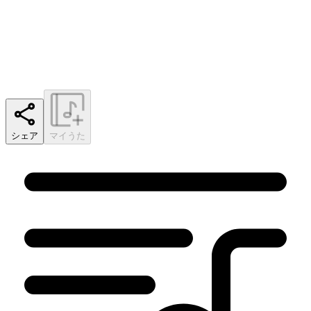
シェア
マイうた