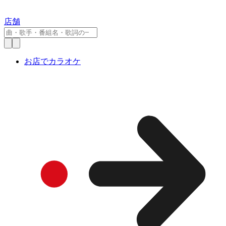
店舗
お店でカラオケ