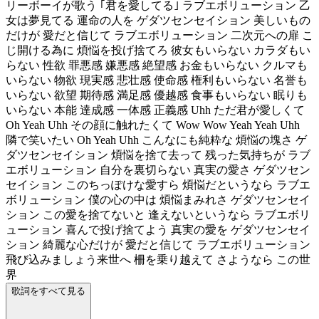
リーボーイが歌う ｢君を愛してる｣ ラブエボリューション 乙
女は夢見てる 運命の人を ゲダツセンセイション 美しいもの
だけが 愛だと信じて ラブエボリューション 二次元への扉 こ
じ開ける為に 煩悩を投げ捨てろ 彼女もいらない カラダもい
らない 性欲 罪悪感 嫌悪感 絶望感 お金もいらない クルマも
いらない 物欲 現実感 悲壮感 使命感 権利もいらない 名誉も
いらない 欲望 期待感 満足感 優越感 食事もいらない 眠りも
いらない 本能 達成感 一体感 正義感 Uhh ただ君が愛しくて
Oh Yeah Uhh その顔に触れたくて Wow Wow Yeah Yeah Uhh
隣で笑いたい Oh Yeah Uhh こんなにも純粋な 煩悩の塊さ ゲ
ダツセンセイション 煩悩を捨て去って 残った気持ちが ラブ
エボリューション 自分を裏切らない 真実の愛さ ゲダツセン
セイション このちっぽけな愛すら 煩悩だというなら ラブエ
ボリューション 僕の心の中は 煩悩まみれさ ゲダツセンセイ
ション この愛を捨てないと 逢えないというなら ラブエボリ
ューション 喜んで投げ捨てよう 真実の愛を ゲダツセンセイ
ション 綺麗な心だけが 愛だと信じて ラブエボリューション
飛び込みましょう来世へ 柵を乗り越えて さようなら この世
界
歌詞をすべて見る