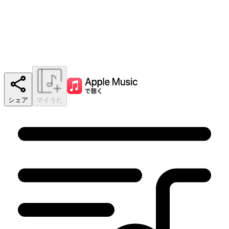
シェア
マイうた