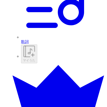
歌詞
マイうた