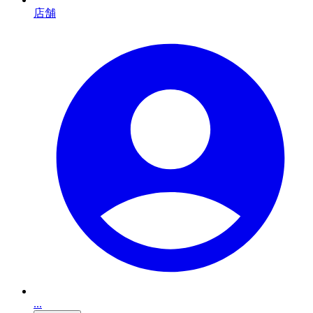
店舗
...