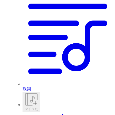
歌詞
マイうた