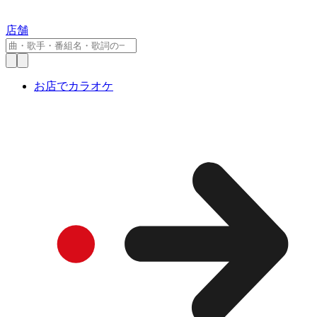
店舗
お店でカラオケ