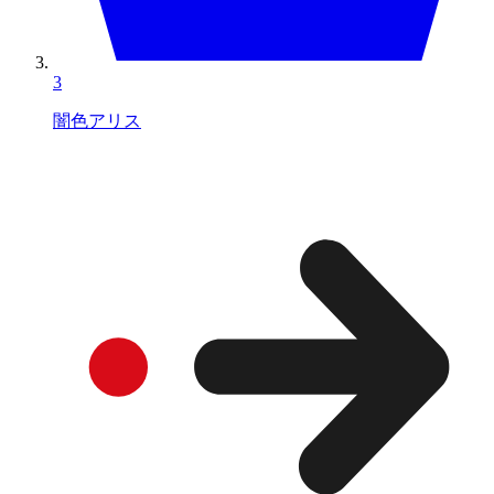
3
闇色アリス