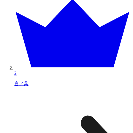
2
言ノ葉