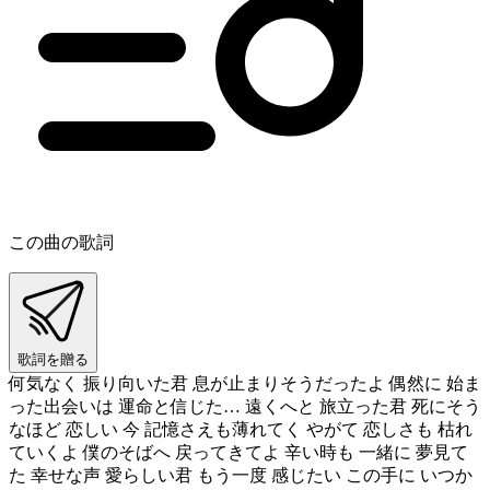
この曲の歌詞
歌詞を贈る
何気なく 振り向いた君 息が止まりそうだったよ 偶然に 始ま
った出会いは 運命と信じた… 遠くへと 旅立った君 死にそう
なほど 恋しい 今 記憶さえも薄れてく やがて 恋しさも 枯れ
ていくよ 僕のそばへ 戻ってきてよ 辛い時も 一緒に 夢見て
た 幸せな声 愛らしい君 もう一度 感じたい この手に いつか