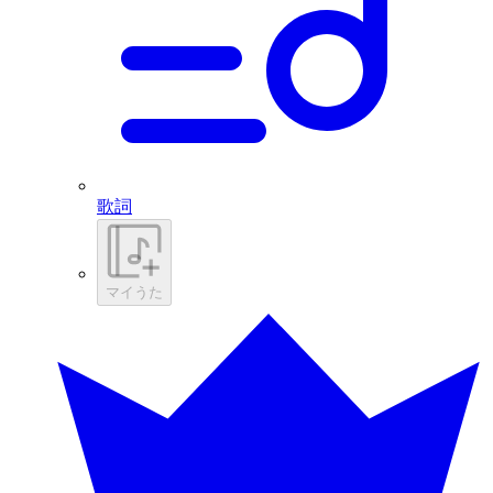
歌詞
マイうた