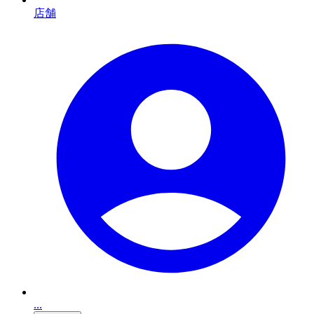
店舗
...