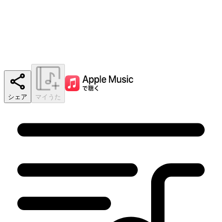
シェア
マイうた