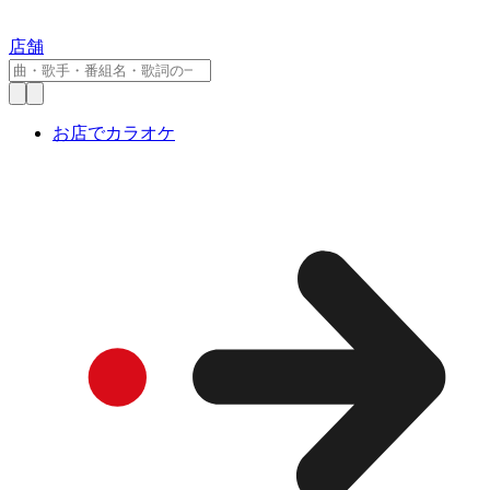
店舗
お店でカラオケ