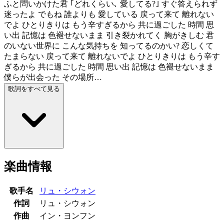
ふと問いかけた君 ｢どれくらい､ 愛してる?｣ すぐ答えられず
迷ったよ でもね 誰よりも 愛している 戻って来て 離れない
でよ ひとりきりは もう辛すぎるから 共に過ごした 時間 思
い出 記憶は 色褪せないまま 引き裂かれてく 胸がきしむ 君
のいない世界に こんな気持ちを 知ってるのかい? 恋しくて
たまらない 戻って来て 離れないでよ ひとりきりは もう辛す
ぎるから 共に過ごした 時間 思い出 記憶は 色褪せないまま
僕らが出会った その場所…
歌詞をすべて見る
楽曲情報
歌手名
リュ・シウォン
作詞
リュ・シウォン
作曲
イン・ヨンフン