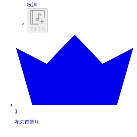
歌詞
マイうた
3
花の首飾り