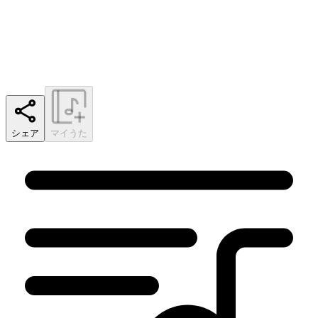
シェア
マイうた