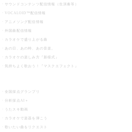
サウンドコンテンツ配信情報（生演奏等）
VOCALOID™配信情報
アニメソング配信情報
外国曲配信情報
カラオケで盛り上がる曲
あの日、あの時、あの音楽。
カラオケの楽しみ方『新様式』
気持ちよく歌おう！『マスクエフェクト』
お店でもっと楽しむ
全国採点グランプリ
分析採点AI＋
うたスキ動画
カラオケで楽器を弾こう
歌いたい曲をリクエスト