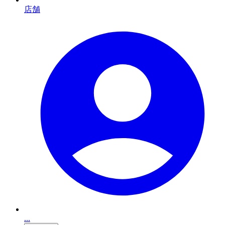
店舗
...