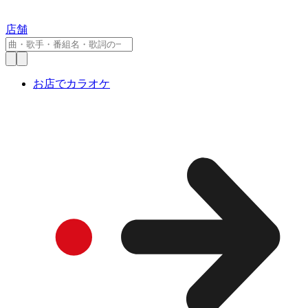
店舗
お店でカラオケ