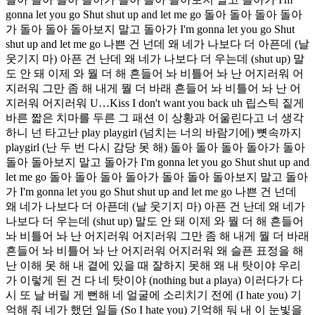
gonna let you go Shut shut up and let me go 돌아 돌아 돌아 돌아
가 돌아 돌아 돌아보지 말고 돌아가 I'm gonna let you go Shut
shut up and let me go 나쁜 건 넌데 왜 네가 나보다 더 아픈데 (날
웃기지 마) 아픈 건 난데 왜 네가 나보다 더 우는데 (shut up) 말
도 안 돼 이제 와 뭘 더 해 흔들어 놔 비틀어 놔 난 어지러워 어
지러워 그만 좀 해 내게 뭘 더 바래 흔들어 놔 비틀어 놔 난 어
지러워 어지러워 U…Kiss I don't want you back uh 립스틱 짙게
바른 짧은 치마를 두른 그 패션 이 상황과 어울린다고 너 생각
하니 넌 타고난 play playgirl (넘치는 너의 바람기에) 뼛속까지
playgirl (난 두 번 다시 감당 못 해) 돌아 돌아 돌아 돌아가 돌아
돌아 돌아보지 말고 돌아가 I'm gonna let you go Shut shut up and
let me go 돌아 돌아 돌아 돌아가 돌아 돌아 돌아보지 말고 돌아
가 I'm gonna let you go Shut shut up and let me go 나쁜 건 넌데
왜 네가 나보다 더 아픈데 (날 웃기지 마) 아픈 건 난데 왜 네가
나보다 더 우는데 (shut up) 말도 안 돼 이제 와 뭘 더 해 흔들어
놔 비틀어 놔 난 어지러워 어지러워 그만 좀 해 내게 뭘 더 바래
흔들어 놔 비틀어 놔 난 어지러워 어지러워 왜 슬픈 표정을 해
난 이해 못 해 내 곁에 있을 때 잘하지 못해 왜 내 탓이야 우리
가 이렇게 된 건 다 네 탓이야 (nothing but a playa) 이러다가 다
시 또 날 버릴 게 뻔해 네 얼굴에 소리치기 전에 (I hate you) 기
억해 줘 네가 했던 일들 (So I hate you) 기억해 둬 내 이 눈빛을