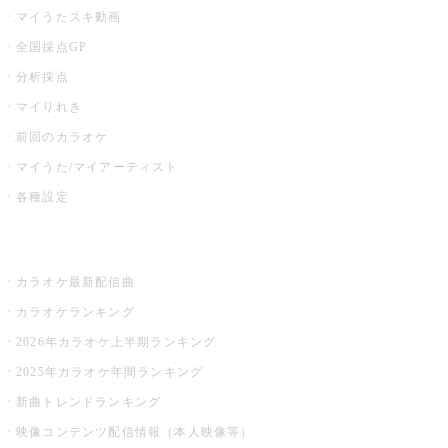
マイうたスキ動画
全国採点GP
分析採点
マイりれき
前回のカラオケ
マイうた/マイアーティスト
各種設定
お店でカラオケ
カラオケ最新配信曲
カラオケランキング
2026年カラオケ上半期ランキング
2025年カラオケ年間ランキング
新曲トレンドランキング
映像コンテンツ配信情報（本人映像等）