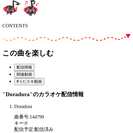
CONTENTS
この曲を楽しむ
配信情報
関連動画
#うたスキ動画
"Doradora"
のカラオケ配信情報
Doradora
曲番号
:
144799
キー
:
0
配信予定
:
配信済み