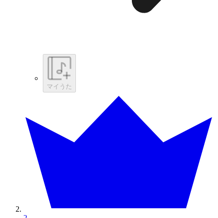
マイうた
2