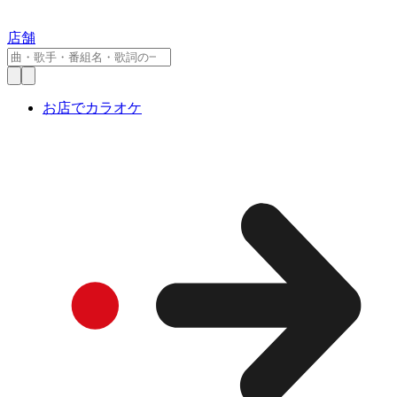
店舗
お店でカラオケ