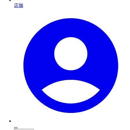
店舗
...