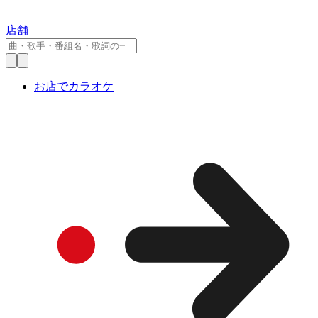
店舗
お店でカラオケ