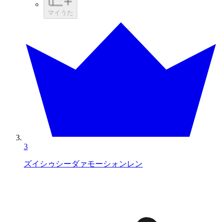
マイうた
3
ズイシゥシーダァモーシォンレン