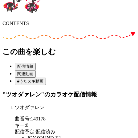
CONTENTS
この曲を楽しむ
配信情報
関連動画
#うたスキ動画
"ツオダァレン"
のカラオケ配信情報
ツオダァレン
曲番号
:
149178
キー
:
0
配信予定
:
配信済み
JOYSOUND X1