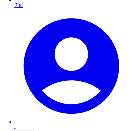
店舗
...