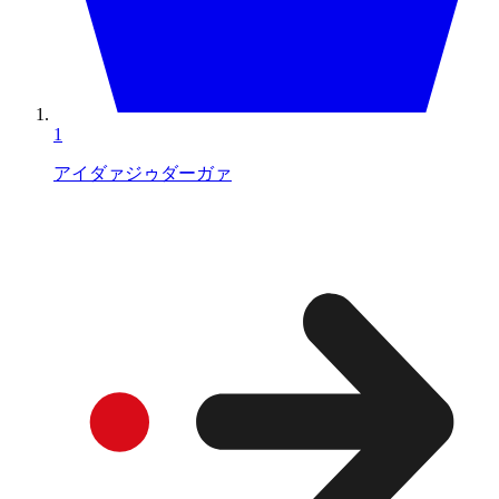
1
アイダァジゥダーガァ