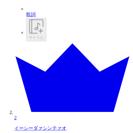
歌詞
マイうた
2
イーシーダァシンテァオ