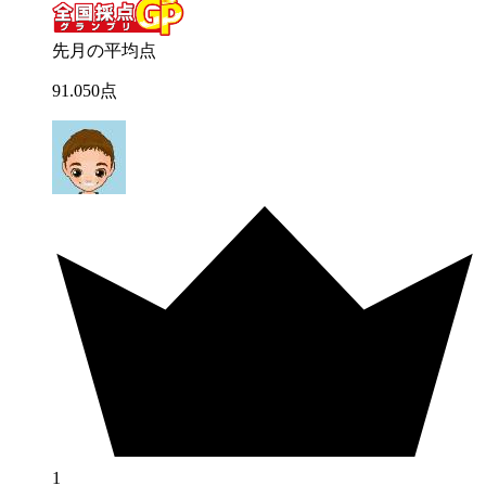
先月の平均点
91
.
050
点
1