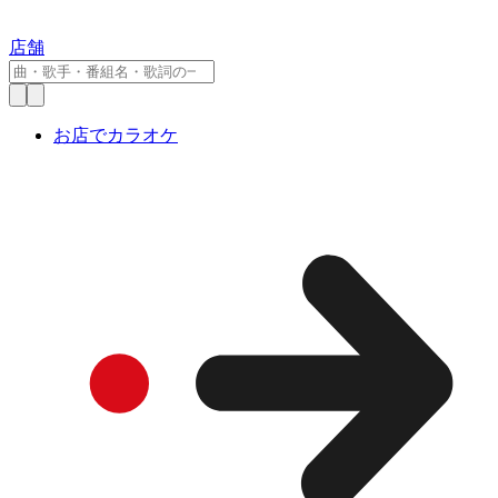
店舗
お店でカラオケ