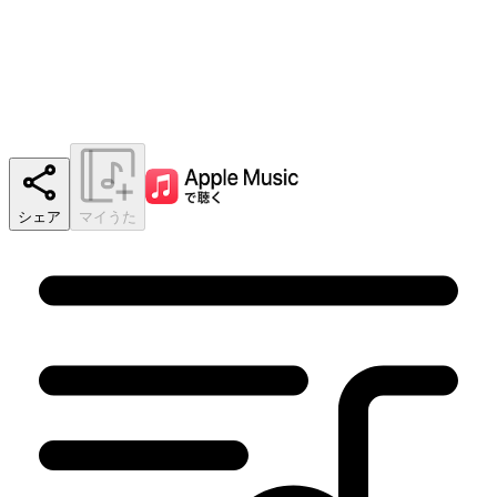
シェア
マイうた