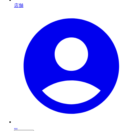
店舗
...