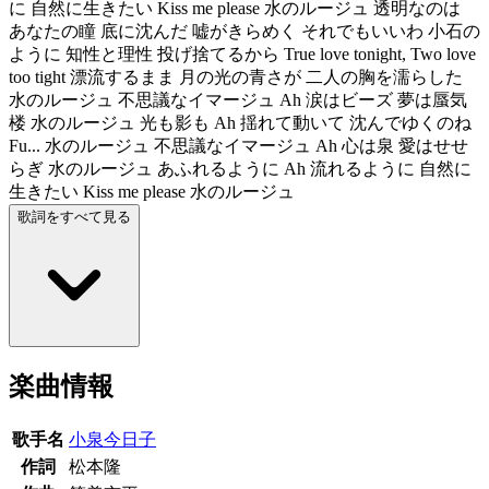
に 自然に生きたい Kiss me please 水のルージュ 透明なのは
あなたの瞳 底に沈んだ 嘘がきらめく それでもいいわ 小石の
ように 知性と理性 投げ捨てるから True love tonight, Two love
too tight 漂流するまま 月の光の青さが 二人の胸を濡らした
水のルージュ 不思議なイマージュ Ah 涙はビーズ 夢は蜃気
楼 水のルージュ 光も影も Ah 揺れて動いて 沈んでゆくのね
Fu... 水のルージュ 不思議なイマージュ Ah 心は泉 愛はせせ
らぎ 水のルージュ あふれるように Ah 流れるように 自然に
生きたい Kiss me please 水のルージュ
歌詞をすべて見る
楽曲情報
歌手名
小泉今日子
作詞
松本隆