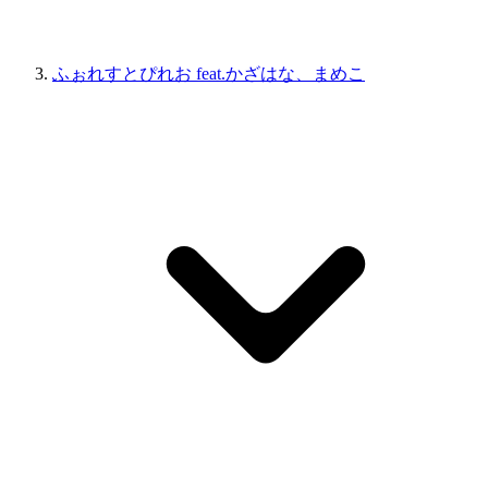
ふぉれすとぴれお feat.かざはな、まめこ