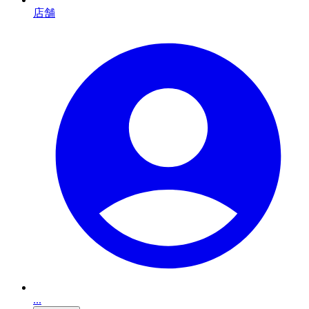
店舗
...