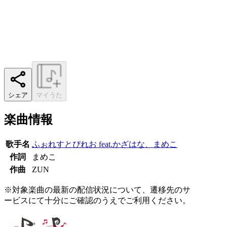
シェア
マイうた
楽曲情報
歌手名
ふぉれすとぴれお feat.かざはな、まめこ
作詞
まめこ
作曲
ZUN
※対象楽曲の最新の配信状況について、遷移先のサ
ービスにて十分にご確認のうえでご利用ください。