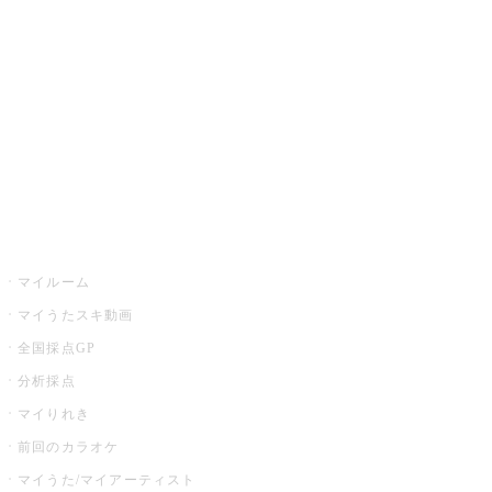
カラオケ楽曲・歌詞検索
カラオケ店舗検索
全国カラオケ大会
イベント・キャンペーン
うたスキ
マイルーム
マイうたスキ動画
全国採点GP
分析採点
マイりれき
前回のカラオケ
マイうた/マイアーティスト