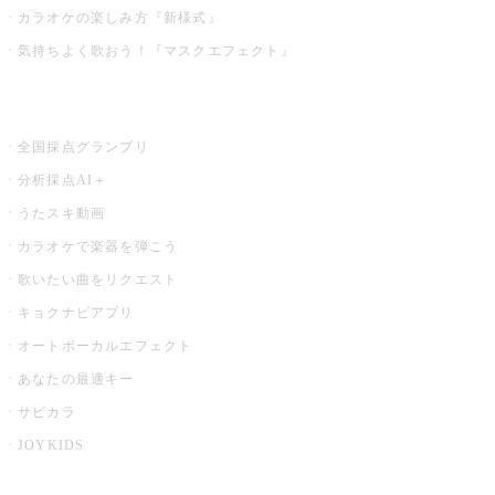
カラオケの楽しみ方『新様式』
気持ちよく歌おう！『マスクエフェクト』
お店でもっと楽しむ
全国採点グランプリ
分析採点AI＋
うたスキ動画
カラオケで楽器を弾こう
歌いたい曲をリクエスト
キョクナビアプリ
オートボーカルエフェクト
あなたの最適キー
サビカラ
JOYKIDS