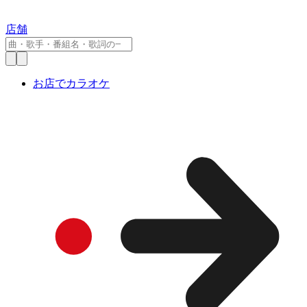
店舗
お店でカラオケ