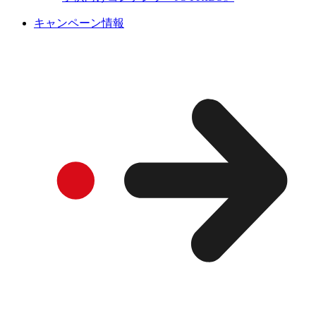
キャンペーン情報