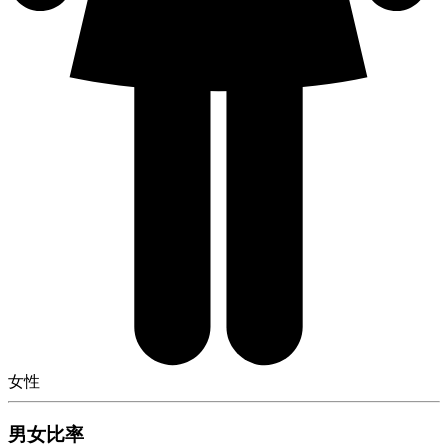
女性
男女比率