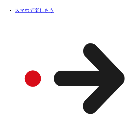
スマホで楽しもう