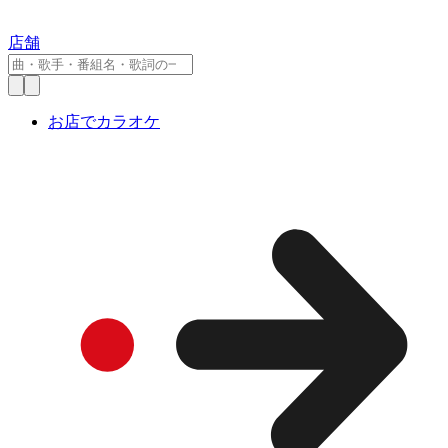
店舗
お店でカラオケ