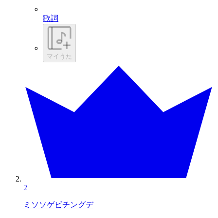
歌詞
マイうた
2
ミソソゲビチングデ