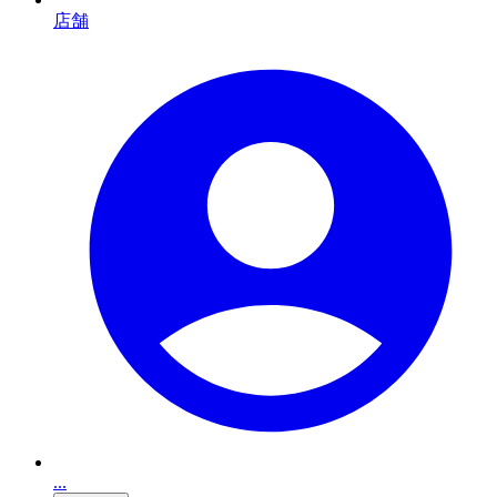
店舗
...