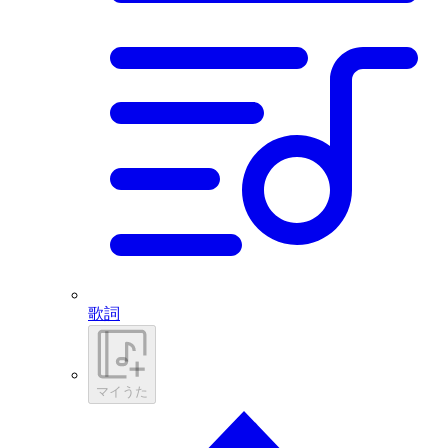
歌詞
マイうた