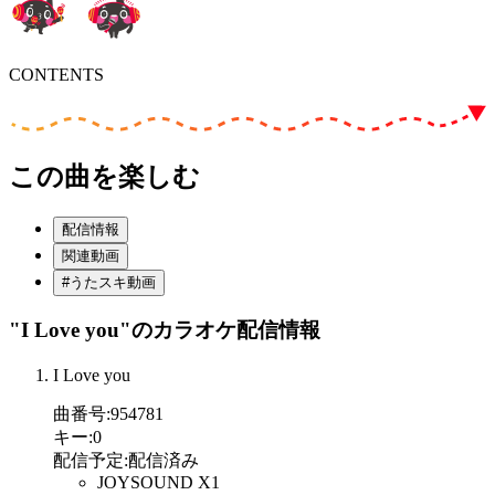
CONTENTS
この曲を楽しむ
配信情報
関連動画
#うたスキ動画
"I Love you"
のカラオケ配信情報
I Love you
曲番号
:
954781
キー
:
0
配信予定
:
配信済み
JOYSOUND X1