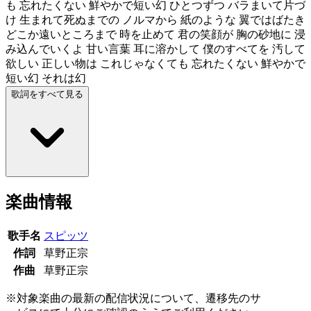
も 忘れたくない 鮮やかで短い幻 ひとつずつ バラまいて片づ
け 生まれて死ぬまでの ノルマから 紙のような 翼ではばたき
どこか遠いところまで 時を止めて 君の笑顔が 胸の砂地に 浸
み込んでいくよ 甘い言葉 耳に溶かして 僕のすべてを 汚して
欲しい 正しい物は これじゃなくても 忘れたくない 鮮やかで
短い幻 それは幻
歌詞をすべて見る
楽曲情報
歌手名
スピッツ
作詞
草野正宗
作曲
草野正宗
※対象楽曲の最新の配信状況について、遷移先のサ