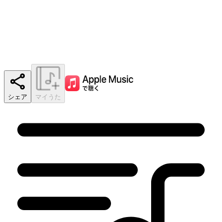
シェア
マイうた