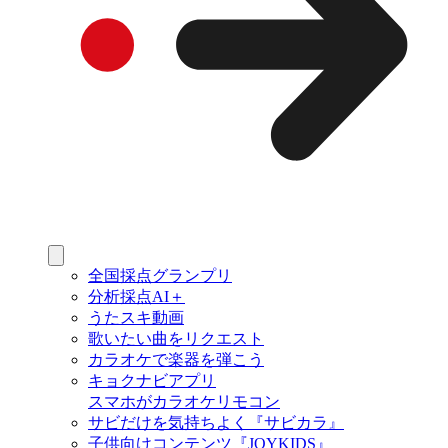
全国採点グランプリ
分析採点AI＋
うたスキ動画
歌いたい曲をリクエスト
カラオケで楽器を弾こう
キョクナビアプリ
スマホがカラオケリモコン
サビだけを気持ちよく『サビカラ』
子供向けコンテンツ『JOYKIDS』