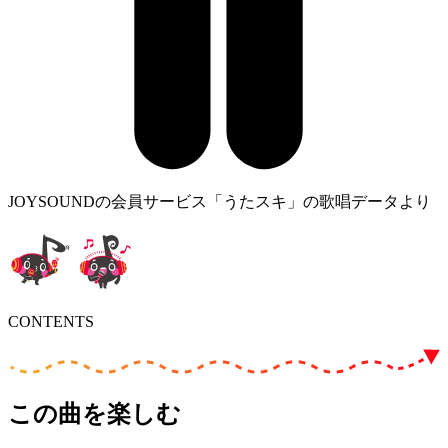
JOYSOUNDの会員サービス「うたスキ」の歌唱データより
CONTENTS
この曲を楽しむ