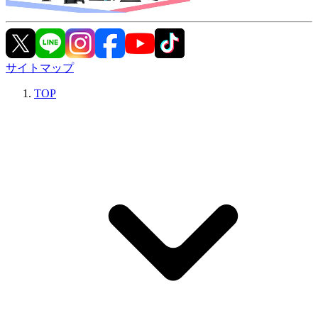
サイトマップ
TOP