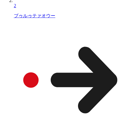
2
ブゥルゥテァオウー