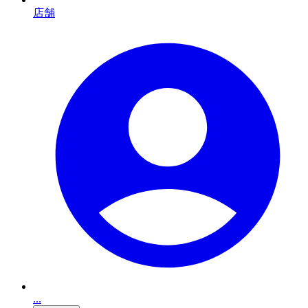
店舗
...