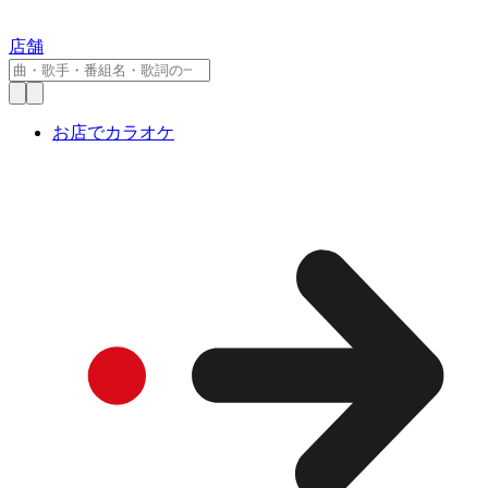
店舗
お店でカラオケ