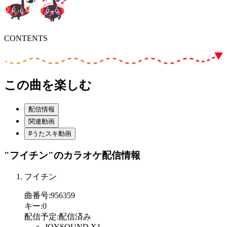
CONTENTS
この曲を楽しむ
配信情報
関連動画
#うたスキ動画
"フイチン"
のカラオケ配信情報
フイチン
曲番号
:
956359
キー
:
0
配信予定
:
配信済み
JOYSOUND X1