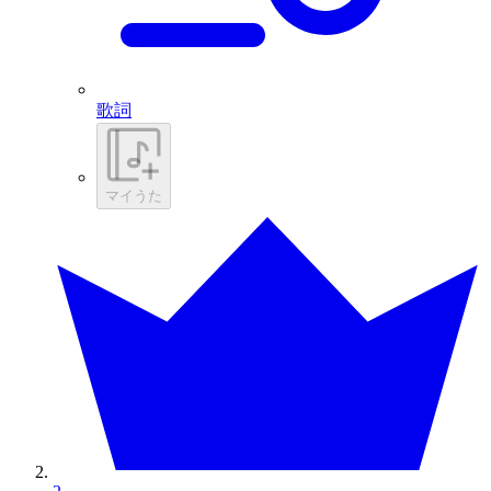
歌詞
マイうた