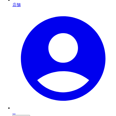
店舗
...