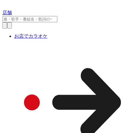
店舗
お店でカラオケ