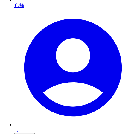
店舗
...