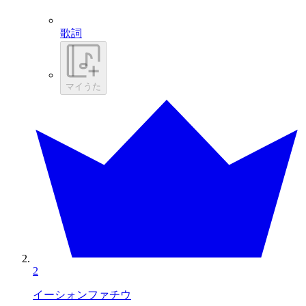
歌詞
マイうた
2
イーシォンファチウ