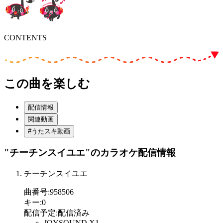
CONTENTS
この曲を楽しむ
配信情報
関連動画
#うたスキ動画
"チーチンスイユエ"
のカラオケ配信情報
チーチンスイユエ
曲番号
:
958506
キー
:
0
配信予定
:
配信済み
JOYSOUND X1