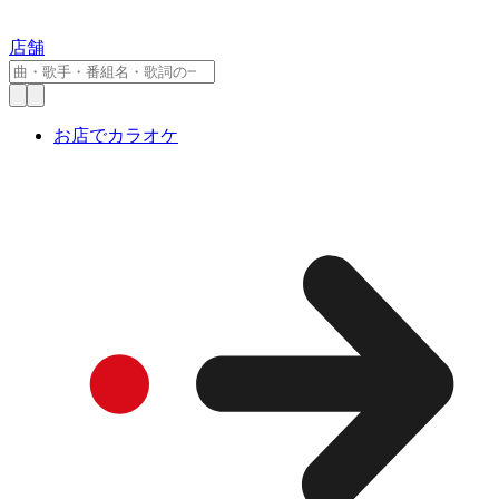
店舗
お店でカラオケ