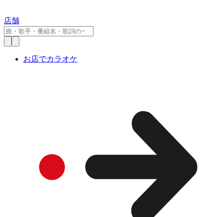
店舗
お店でカラオケ