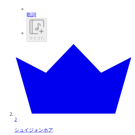
歌詞
マイうた
2
シュイジォンホア