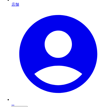
店舗
...