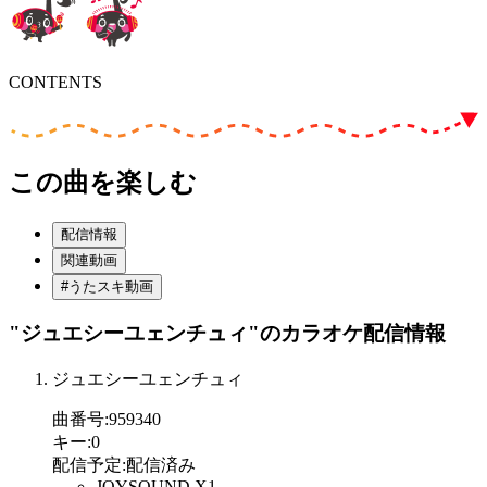
CONTENTS
この曲を楽しむ
配信情報
関連動画
#うたスキ動画
"ジュエシーユェンチュィ"
のカラオケ配信情報
ジュエシーユェンチュィ
曲番号
:
959340
キー
:
0
配信予定
:
配信済み
JOYSOUND X1