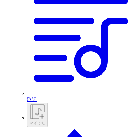
歌詞
マイうた