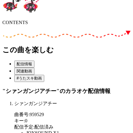
CONTENTS
この曲を楽しむ
配信情報
関連動画
#うたスキ動画
"シァンガンジアチー"
のカラオケ配信情報
シァンガンジアチー
曲番号
:
959529
キー
:
0
配信予定
:
配信済み
JOYSOUND X1