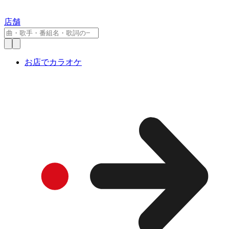
店舗
お店でカラオケ