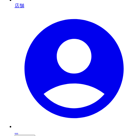
店舗
...