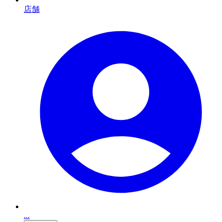
店舗
...