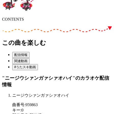
CONTENTS
この曲を楽しむ
配信情報
関連動画
#うたスキ動画
"ニージウシァンガァシァオハイ"
のカラオケ配信
情報
ニージウシァンガァシァオハイ
曲番号
:
959863
キー
:
0