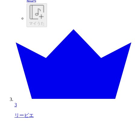
マイうた
3
リービエ