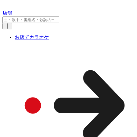
店舗
お店でカラオケ