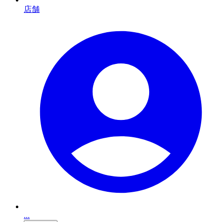
店舗
...