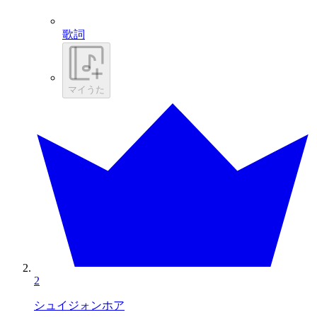
歌詞
マイうた
2
シュイジォンホア