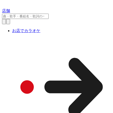
店舗
お店でカラオケ