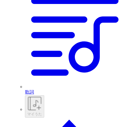
歌詞
マイうた