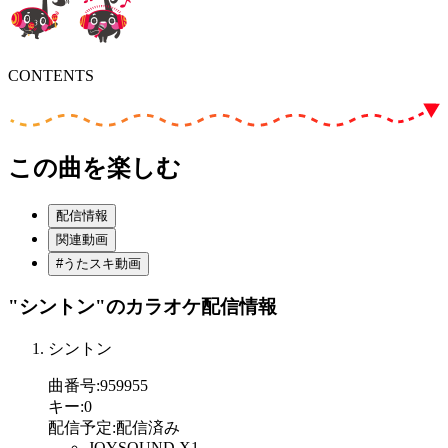
CONTENTS
この曲を楽しむ
配信情報
関連動画
#うたスキ動画
"シントン"
のカラオケ配信情報
シントン
曲番号
:
959955
キー
:
0
配信予定
:
配信済み
JOYSOUND X1