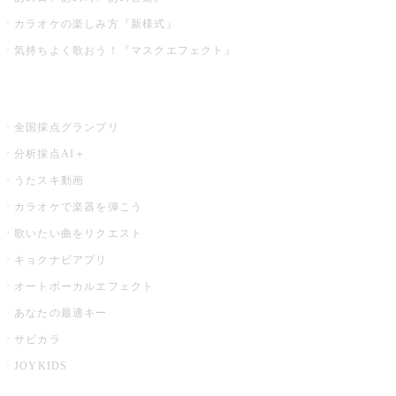
カラオケの楽しみ方『新様式』
気持ちよく歌おう！『マスクエフェクト』
お店でもっと楽しむ
全国採点グランプリ
分析採点AI＋
うたスキ動画
カラオケで楽器を弾こう
歌いたい曲をリクエスト
キョクナビアプリ
オートボーカルエフェクト
あなたの最適キー
サビカラ
JOYKIDS