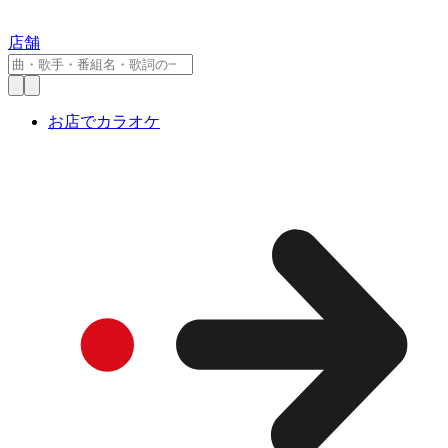
店舗
お店でカラオケ