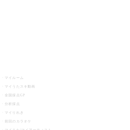
カラオケ楽曲・歌詞検索
カラオケ店舗検索
全国カラオケ大会
イベント・キャンペーン
うたスキ
マイルーム
マイうたスキ動画
全国採点GP
分析採点
マイりれき
前回のカラオケ
マイうた/マイアーティスト