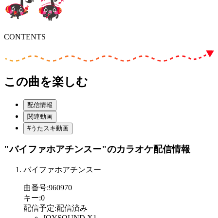
CONTENTS
この曲を楽しむ
配信情報
関連動画
#うたスキ動画
"バイファホアチンスー"
のカラオケ配信情報
バイファホアチンスー
曲番号
:
960970
キー
:
0
配信予定
:
配信済み
JOYSOUND X1