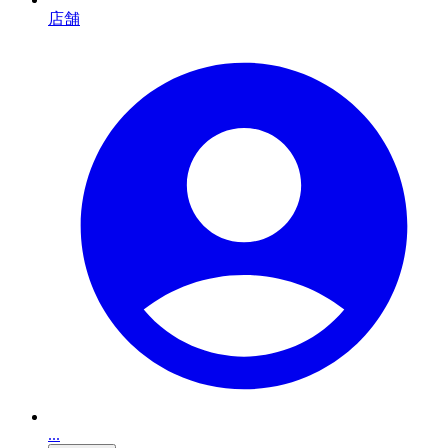
店舗
...