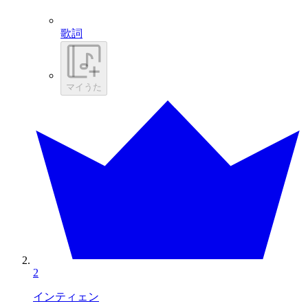
歌詞
マイうた
2
インティェン