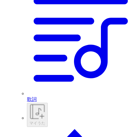
歌詞
マイうた