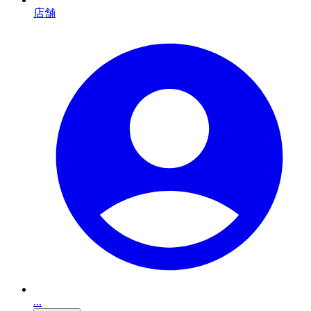
店舗
...