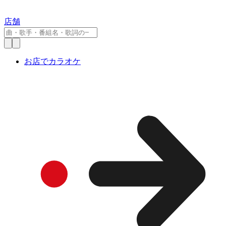
店舗
お店でカラオケ