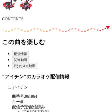
CONTENTS
この曲を楽しむ
配信情報
関連動画
#うたスキ動画
"アイチン"
のカラオケ配信情報
アイチン
曲番号
:
961964
キー
:
0
配信予定
:
配信済み
JOYSOUND X1