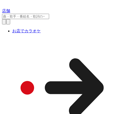
店舗
お店でカラオケ