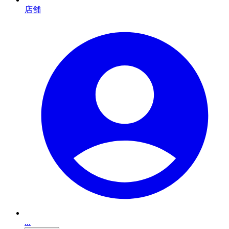
店舗
...