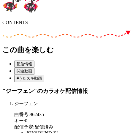
CONTENTS
この曲を楽しむ
配信情報
関連動画
#うたスキ動画
"ジーフェン"
のカラオケ配信情報
ジーフェン
曲番号
:
962435
キー
:
0
配信予定
:
配信済み
JOYSOUND X1