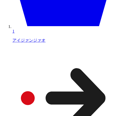
1
アイジァンジァオ