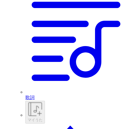
歌詞
マイうた