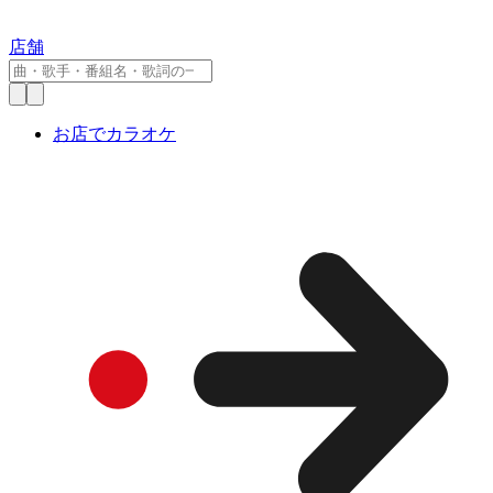
店舗
お店でカラオケ