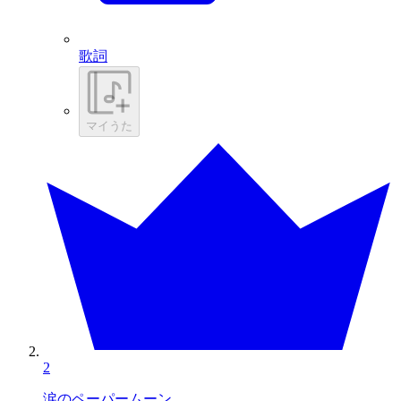
歌詞
マイうた
2
涙のペーパームーン