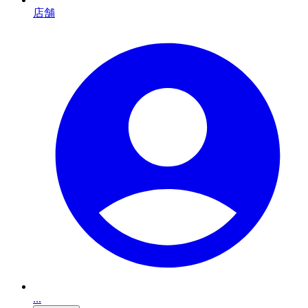
店舗
...