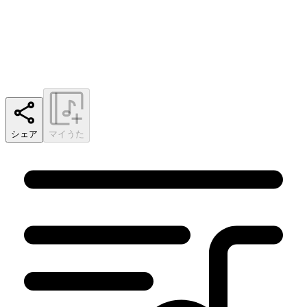
シェア
マイうた