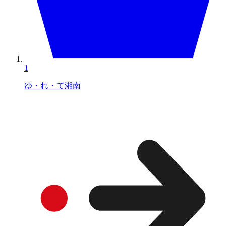
1
ゆ・れ・て湘南