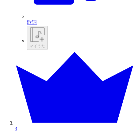
歌詞
マイうた
3