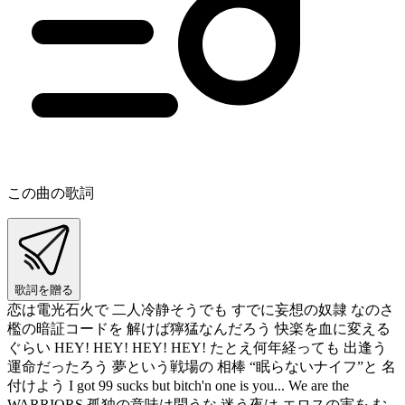
この曲の歌詞
歌詞を贈る
恋は電光石火で 二人冷静そうでも すでに妄想の奴隷 なのさ
檻の暗証コードを 解けば獰猛なんだろう 快楽を血に変える
ぐらい HEY! HEY! HEY! HEY! たとえ何年経っても 出逢う
運命だったろう 夢という戦場の 相棒 “眠らないナイフ”と 名
付けよう I got 99 sucks but bitch'n one is you... We are the
WARRIORS 孤独の意味は問うな 迷う夜は エロスの実を む