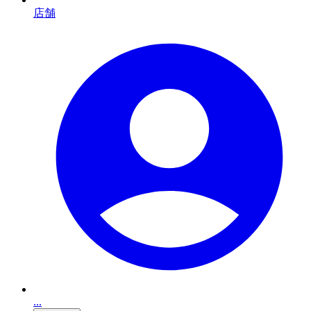
店舗
...