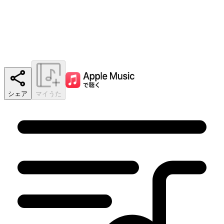
シェア
マイうた