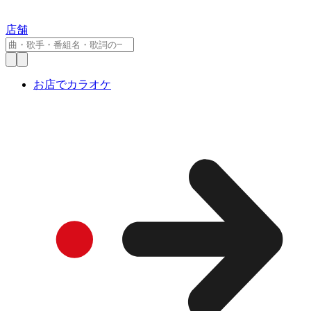
店舗
お店でカラオケ