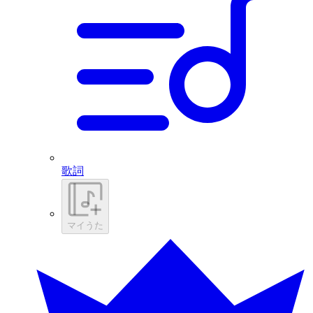
歌詞
マイうた