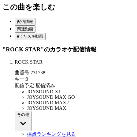
この曲を楽しむ
配信情報
関連動画
#うたスキ動画
"ROCK STAR"
のカラオケ配信情報
ROCK STAR
曲番号
:
731738
キー
:
0
配信予定
:
配信済み
JOYSOUND X1
JOYSOUND MAX GO
JOYSOUND MAX2
JOYSOUND MAX
その他
採点ランキングを見る