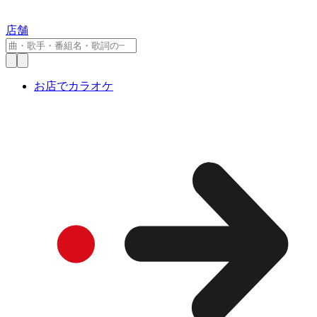
店舗
お店でカラオケ