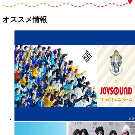
オススメ情報