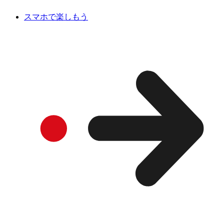
スマホで楽しもう