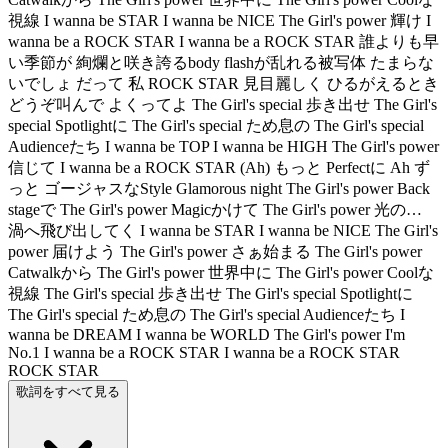
視線 I wanna be STAR I wanna be NICE The Girl's power 輝け I
wanna be a ROCK STAR I wanna be a ROCK STAR 誰よりも早
い季節が 絢爛と咲き誇るbody flashが乱れる被写体 たまらな
いでしょ だって 私 ROCK STAR 見目麗しく ひるがえるとき
どうぞ叫んで よくってよ The Girl's special 歩き出せ The Girl's
special Spotlightに The Girl's special ため息の The Girl's special
Audienceたち I wanna be TOP I wanna be HIGH The Girl's power
信じて I wanna be a ROCK STAR (Ah) もっと Perfectに Ah ず
っと ゴージャスなStyle Glamorous night The Girl's power Back
stageで The Girl's power Magicかけて The Girl's power 光の…
渦へ飛び出してく I wanna be STAR I wanna be NICE The Girl's
power 届けよう The Girl's power さぁ始まる The Girl's power
Catwalkから The Girl's power 世界中に The Girl's power Coolな
視線 The Girl's special 歩き出せ The Girl's special Spotlightに
The Girl's special ため息の The Girl's special Audienceたち I
wanna be DREAM I wanna be WORLD The Girl's power I'm
No.1 I wanna be a ROCK STAR I wanna be a ROCK STAR
ROCK STAR
歌詞をすべて見る