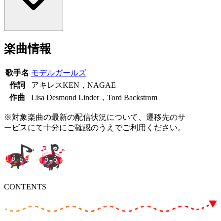
楽曲情報
歌手名
モデルガールズ
作詞
アキレスKEN，NAGAE
作曲
Lisa Desmond Linder，Tord Backstrom
※対象楽曲の最新の配信状況について、遷移先のサ
ービスにて十分にご確認のうえでご利用ください。
CONTENTS