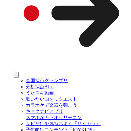
全国採点グランプリ
分析採点AI＋
うたスキ動画
歌いたい曲をリクエスト
カラオケで楽器を弾こう
キョクナビアプリ
スマホがカラオケリモコン
サビだけを気持ちよく『サビカラ』
子供向けコンテンツ『JOYKIDS』