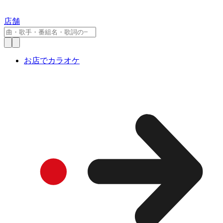
店舗
お店でカラオケ