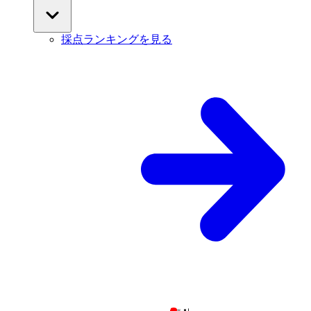
採点ランキングを見る