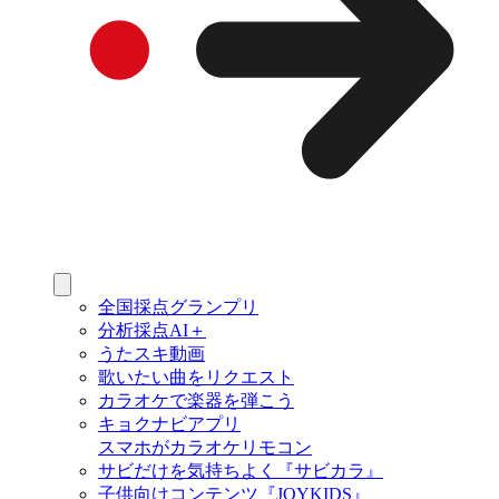
全国採点グランプリ
分析採点AI＋
うたスキ動画
歌いたい曲をリクエスト
カラオケで楽器を弾こう
キョクナビアプリ
スマホがカラオケリモコン
サビだけを気持ちよく『サビカラ』
子供向けコンテンツ『JOYKIDS』