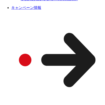
キャンペーン情報