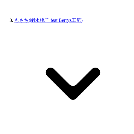
ももち(嗣永桃子 feat.Berryz工房)