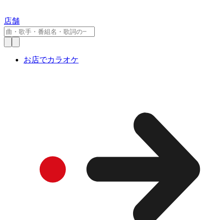
店舗
お店でカラオケ