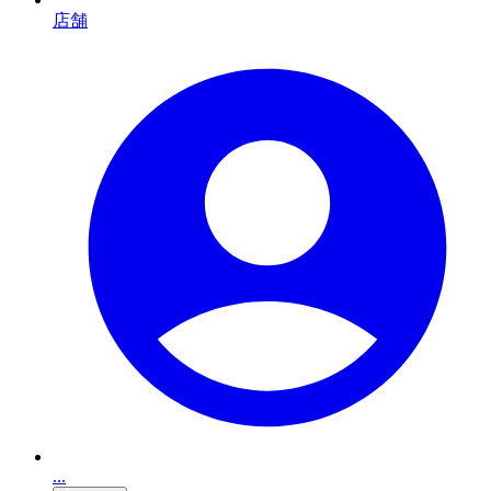
店舗
...