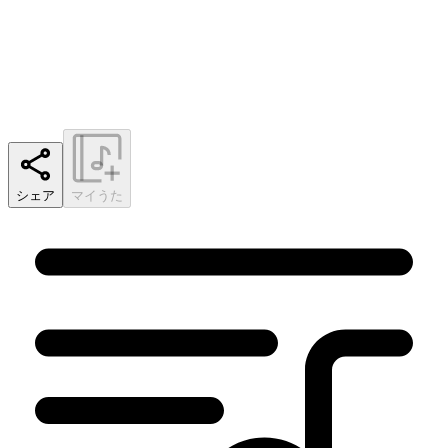
シェア
マイうた