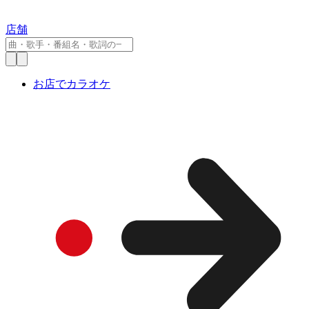
店舗
お店でカラオケ