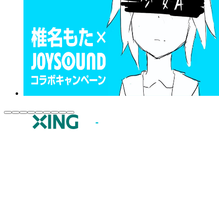
JOYSOUND.comトップ
カラオケ楽曲・歌詞検索
カラオケ店舗検索
全国カラオケ大会