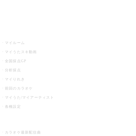
イベント・キャンペーン
うたスキ
マイルーム
マイうたスキ動画
全国採点GP
分析採点
マイりれき
前回のカラオケ
マイうた/マイアーティスト
各種設定
お店でカラオケ
カラオケ最新配信曲