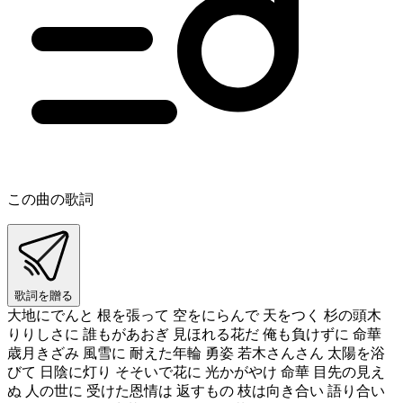
この曲の歌詞
歌詞を贈る
大地にでんと 根を張って 空をにらんで 天をつく 杉の頭木
りりしさに 誰もがあおぎ 見ほれる花だ 俺も負けずに 命華
歳月きざみ 風雪に 耐えた年輪 勇姿 若木さんさん 太陽を浴
びて 日陰に灯り そそいで花に 光かがやけ 命華 目先の見え
ぬ 人の世に 受けた恩情は 返すもの 枝は向き合い 語り合い