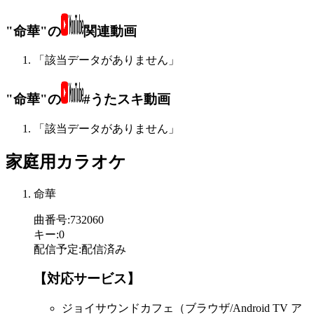
"命華"の
関連動画
「該当データがありません」
"命華"の
#うたスキ動画
「該当データがありません」
家庭用カラオケ
命華
曲番号
:
732060
キー
:
0
配信予定
:
配信済み
【対応サービス】
ジョイサウンドカフェ（ブラウザ/Android TV ア