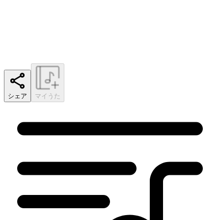
シェア
マイうた