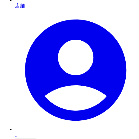
店舗
...