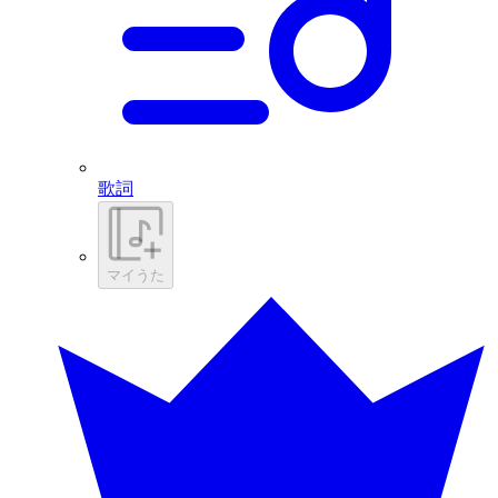
歌詞
マイうた