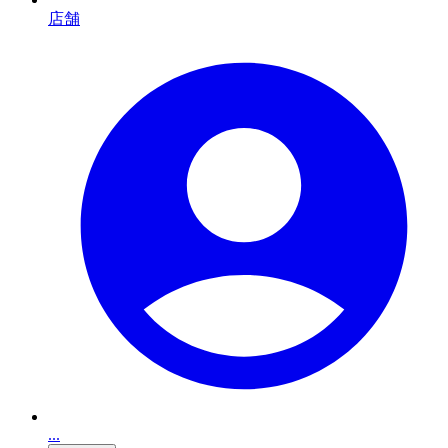
店舗
...