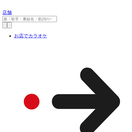
店舗
お店でカラオケ