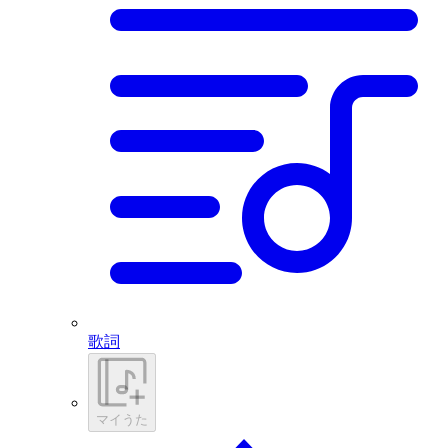
歌詞
マイうた