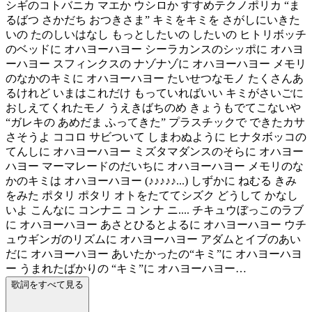
シギのコトバニカ マエか ウシロか すすめテクノポリカ “ま
るばつ さかだち おつきさま” キミをキミを さがしにいきた
いの たのしいはなし もっとしたいの したいの ヒトリボッチ
のベッドに オハヨーハヨー シーラカンスのシッポに オハヨ
ーハヨー スフィンクスの ナゾナゾに オハヨーハヨー メモリ
のなかのキミに オハヨーハヨー たいせつなモノ たくさんあ
るけれど いまはこれだけ もっていればいい キミがさいごに
おしえてくれたモノ うえきばちのめ きょうもでてこないや
“ガレキの あめだま ふってきた” プラスチックで できたカサ
さそうよ ココロ サビついて しまわぬように ヒナタボッコの
てんしに オハヨーハヨー ミズタマダンスのそらに オハヨー
ハヨー マーマレードのだいちに オハヨーハヨー メモリのな
かのキミは オハヨーハヨー (♪♪♪♪♪...) しずかに ねむる きみ
をみた ポタリ ポタリ オトをたててシズク どうして かなし
いよ こんなに コンナニ コ ン ナ ニ.... チキュウぼっこのラブ
に オハヨーハヨー あさとひるとよるに オハヨーハヨー ウチ
ュウギンガのリズムに オハヨーハヨー アダムとイブのあい
だに オハヨーハヨー あいたかったの“キミ”に オハヨーハヨ
ー うまれたばかりの “キミ”に オハヨーハヨー…
歌詞をすべて見る