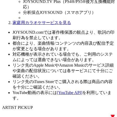
JOYSOUND.TV Plus（PS4®/PS5®後方互換機能対
応）
分析採点JOYSOUND（スマホアプリ）
家庭用カラオケサービスを見る
JOYSOUND.comでは著作権保護の観点より、歌詞の印
刷行為を禁止しています。
都合により、楽曲情報/コンテンツの内容及び配信予定
が変更となる場合があります。
対応機種が表示されている場合でも、ご利用のシステ
ムによっては選曲できない場合があります。
リンク先のApple MusicやAmazon Musicのサービス詳細
や楽曲の配信状況については各サービスにて十分にご
確認ください。
リンク先のiTunes Storeでご購入される際は商品の内容
を十分にご確認ください。
YouTube動画の表示には
[YouTube API]
を利用していま
す。
ARTIST PICKUP