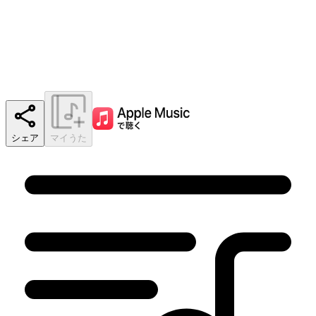
シェア
マイうた