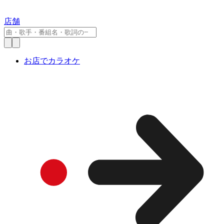
店舗
お店でカラオケ