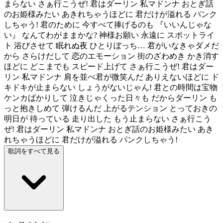
まらない さぁ行こうぜ! 君はダーリン 私マドンナ おとぎ話
のお姫様みたい あきれちゃうほどに 君だけが溢れる パンク
しちゃう! 君のために 今すべて捧げるのも 『いいんじゃな
い』 なんてわがままかな? 神様お願い 永遠に スポットライ
ト 浴びさせて 眠れぬ夜 ひとりぼっち… 君がいなきゃダメだ
から さらけだして 恋のエモーション 街のざわめき かき消す
ほどに どこまでも スピード上げて さぁ行こうぜ! 君はダー
リン 私マドンナ 肩を並べ君が微笑んだ ありえないほどに ド
キドキが止まらない しょうがないじゃん! 君との時間は宝物
ケンカばかりして 泣きじゃくった日々も だからダーリン も
っと抱きしめて 弾けるんだ 上がるテンション とっておきの
明日が 待っている 走り出した もう止まらない さぁ行こう
ぜ! 君はダーリン 私マドンナ おとぎ話のお姫様みたい あき
れちゃうほどに 君だけが溢れる パンクしちゃう!
歌詞をすべて見る