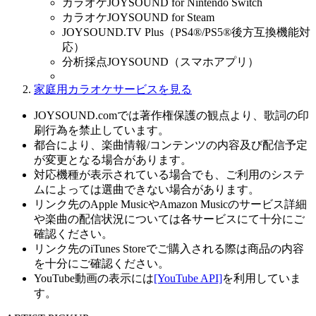
カラオケJOYSOUND for Nintendo Switch
カラオケJOYSOUND for Steam
JOYSOUND.TV Plus（PS4®/PS5®後方互換機能対
応）
分析採点JOYSOUND（スマホアプリ）
家庭用カラオケサービスを見る
JOYSOUND.comでは著作権保護の観点より、歌詞の印
刷行為を禁止しています。
都合により、楽曲情報/コンテンツの内容及び配信予定
が変更となる場合があります。
対応機種が表示されている場合でも、ご利用のシステ
ムによっては選曲できない場合があります。
リンク先のApple MusicやAmazon Musicのサービス詳細
や楽曲の配信状況については各サービスにて十分にご
確認ください。
リンク先のiTunes Storeでご購入される際は商品の内容
を十分にご確認ください。
YouTube動画の表示には
[YouTube API]
を利用していま
す。