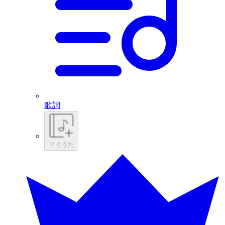
歌詞
マイうた