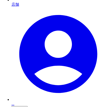
店舗
...