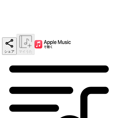
シェア
マイうた