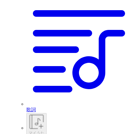
歌詞
マイうた