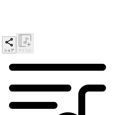
シェア
マイうた