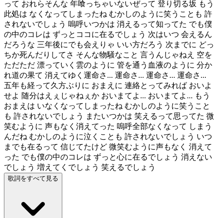
って おれらそんな 年喰っちゃいないぜって 登り切る坂 もう
此処は なくなってしまったね むかしのように笑うことも 許
されないでしょう 嗚呼いつかは 消えるって知ってた でも僕
の中のコレは ずっとココに在るでしょう 次はいつ 会えるん
だろうな 三年後にでも会えりゃ いい方だろう 次までに どっ
ちか死んだりしてさ そんな物騒なこと 言うんじゃねえ 空を
ただただ 漂っていく雲のように 管を通う血液のように 分か
れ道の果て 消えてゆく運命さ... 運命さ... 運命さ... 運命さ...
五年も経って久方ぶりに おまえに 連絡とってみれば おいよ
せよ 随分はえぇじゃねぇか おいまてよ... おいまてよ... もう
おまえは いなくなってしまったね むかしのように笑うこと
も 許されないでしょう またいつかは 笑えるって思ってた 微
笑むように 声もなく消えてった 嗚呼全部なくなって しまう
んだね むかしのように泣くことも 許されないでしょう いつ
までも在るって 信じてたけど 微笑むように声もなく 消えて
った でも僕の中のコレは ずっと心に在るでしょう 消えない
でしょう 増えてくでしょう 笑えるでしょう
歌詞をすべて見る