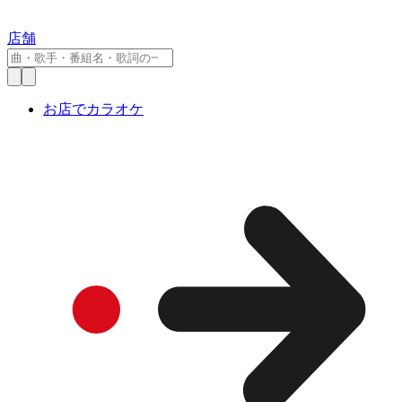
店舗
お店でカラオケ