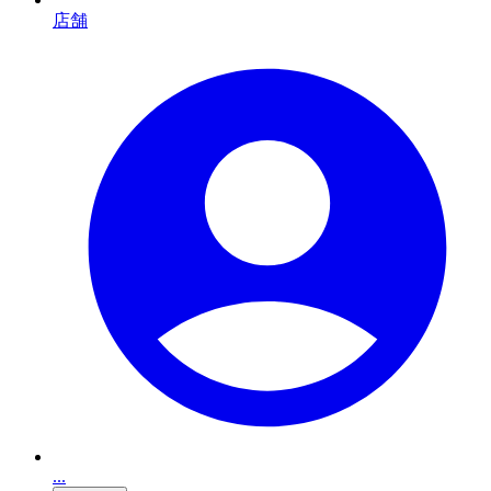
店舗
...