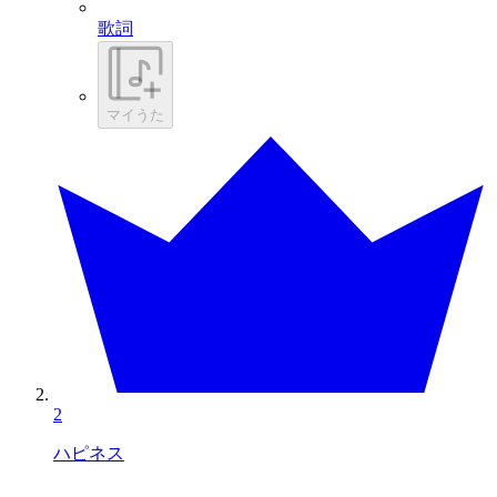
歌詞
マイうた
2
ハピネス