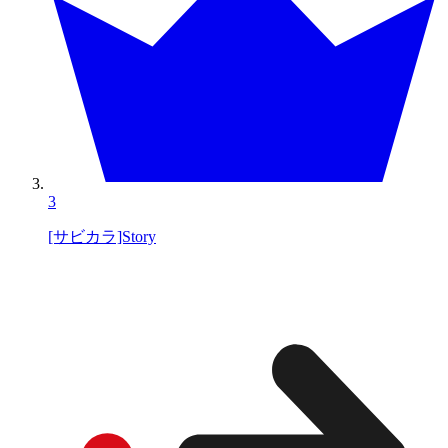
3
[サビカラ]Story