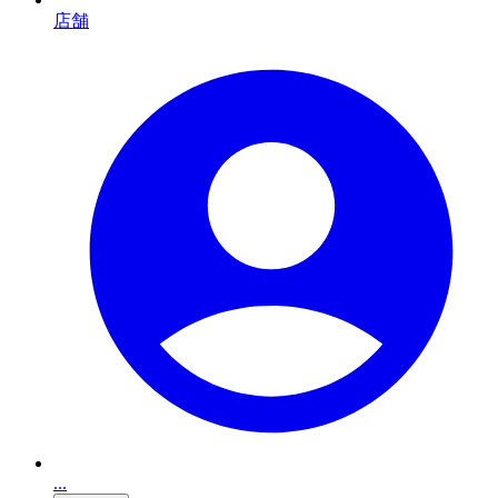
店舗
...