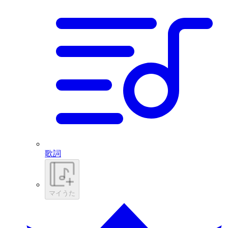
歌詞
マイうた