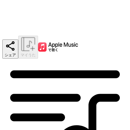
シェア
マイうた