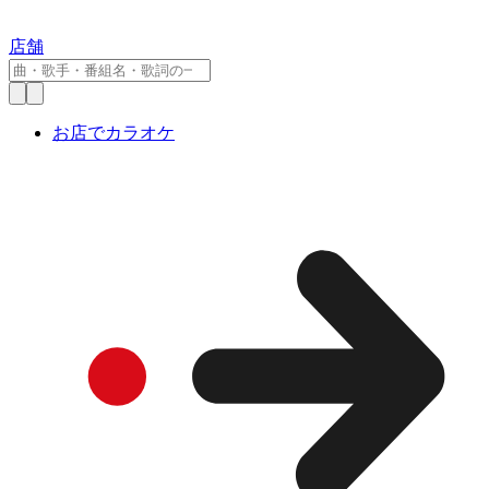
店舗
お店でカラオケ