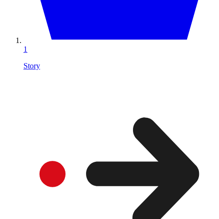
1
Story