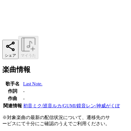
シェア
マイうた
楽曲情報
歌手名
Last Note.
作詞
-
作曲
-
関連情報
初音ミク/巡音ルカ/GUMI/鏡音レン/神威がくぽ
※対象楽曲の最新の配信状況について、遷移先のサ
ービスにて十分にご確認のうえでご利用ください。