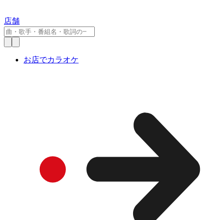
店舗
お店でカラオケ