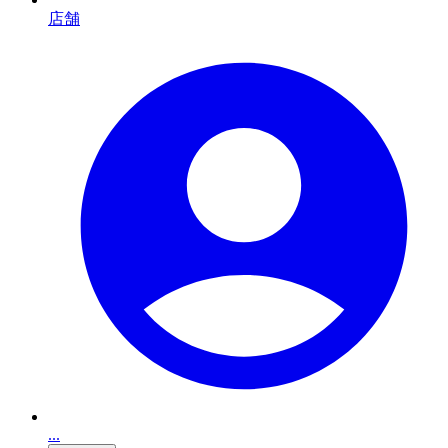
店舗
...