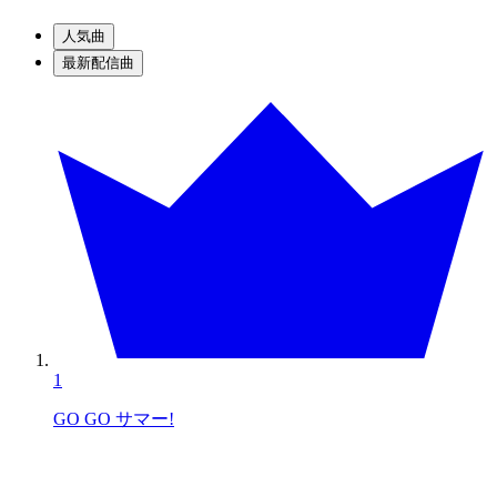
人気曲
最新配信曲
1
GO GO サマー!