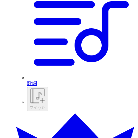
歌詞
マイうた