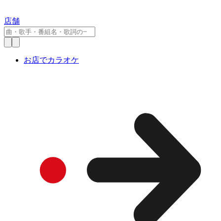
店舗
お店でカラオケ