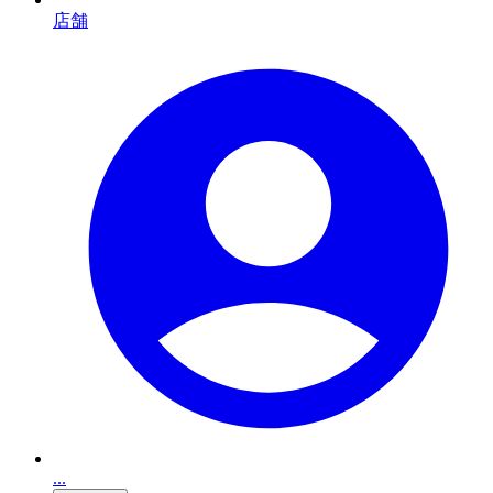
店舗
...