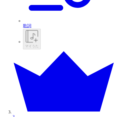
歌詞
マイうた
3