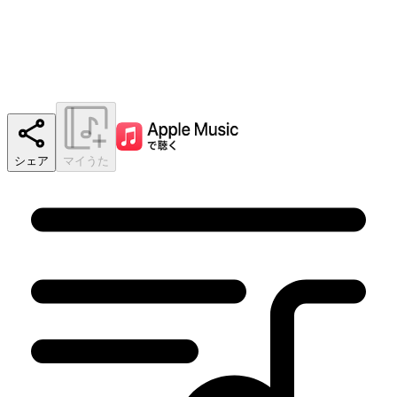
シェア
マイうた