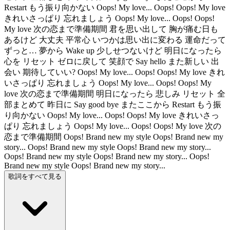
Restart もう振り向かない Oops! My love... Oops! Oops! My love
きれいさっぱり 忘れましょう Oops! My love... Oops! Oops!
My love 次の恋まで準備期間 君を思い出して 胸が痛む日も
あるけど 大丈夫 平常心 いつかは思い出に変わる 運命だって
ずっと… 夢から Wake up 少しせつないけど 明日になったら
心を リセット ゼロに戻して 笑顔で Say hello また新しい 出
会い 期待していい? Oops! My love... Oops! Oops! My love きれ
いさっぱり 忘れましょう Oops! My love... Oops! Oops! My
love 次の恋まで準備期間 明日になったら 悲しみ リセット 全
部まとめて 昨日に Say good bye またここから Restart もう振
り向かない Oops! My love... Oops! Oops! My love きれいさっ
ぱり 忘れましょう Oops! My love... Oops! Oops! My love 次の
恋まで準備期間 Oops! Brand new my style Oops! Brand new my
story... Oops! Brand new my style Oops! Brand new my story...
Oops! Brand new my style Oops! Brand new my story... Oops!
Brand new my style Oops! Brand new my story...
歌詞をすべて見る