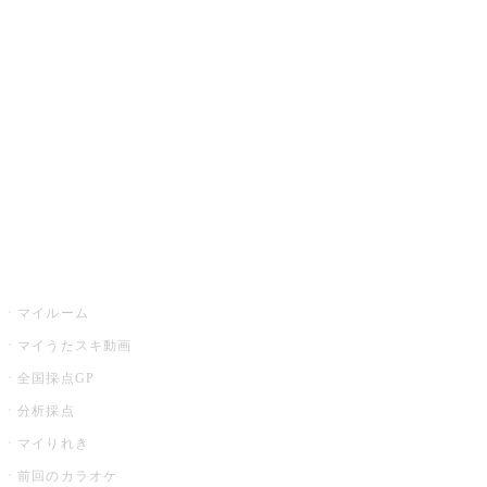
カラオケ楽曲・歌詞検索
カラオケ店舗検索
全国カラオケ大会
イベント・キャンペーン
うたスキ
マイルーム
マイうたスキ動画
全国採点GP
分析採点
マイりれき
前回のカラオケ