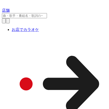
店舗
お店でカラオケ