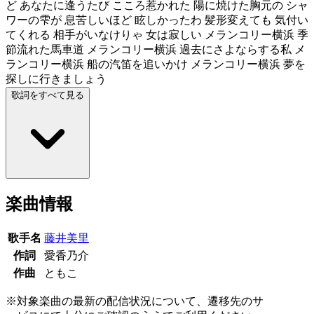
ど あなたに逢うたび こころ惹かれた 陽に焼けた胸元の シャ
ワーの雫が 息苦しいほど 眩しかったわ 髪形変えても 気付い
てくれる 相手がいなけりゃ 女は寂しい メランコリー横浜 季
節流れた馬車道 メランコリー横浜 過去にさよならする私 メ
ランコリー横浜 船の汽笛を追いかけ メランコリー横浜 夢を
探しに行きましょう
歌詞をすべて見る
楽曲情報
歌手名
藤井美里
作詞
愛香乃介
作曲
ともこ
※対象楽曲の最新の配信状況について、遷移先のサ