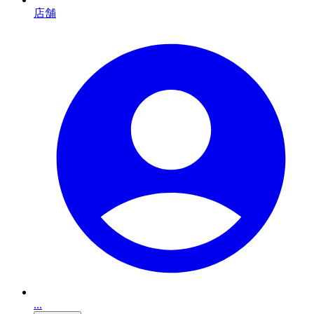
店舗
...