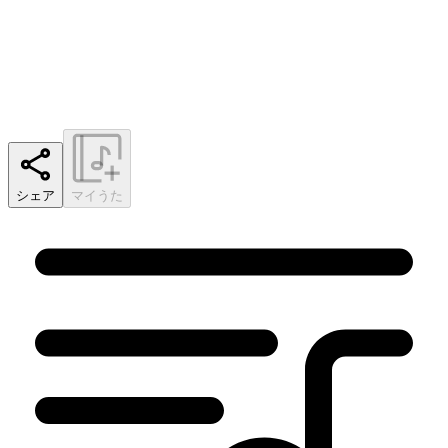
シェア
マイうた