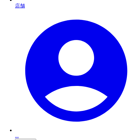
店舗
...