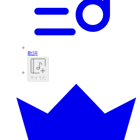
歌詞
マイうた