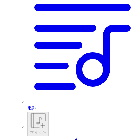
歌詞
マイうた