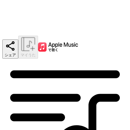
シェア
マイうた