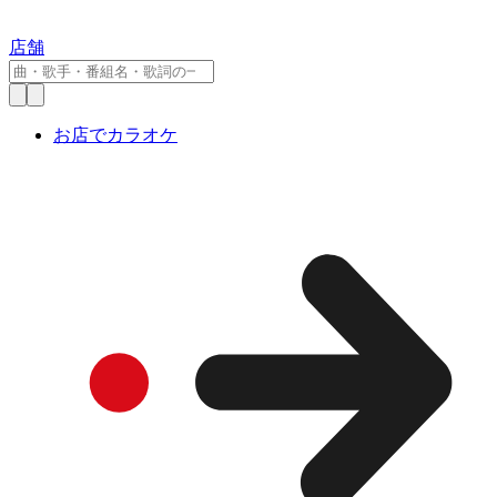
店舗
お店でカラオケ