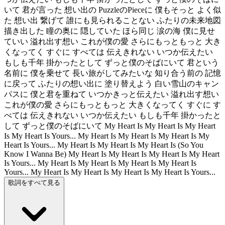
いて 君が言った 想い出の PuzzleのPieceに 僕もそっと よく似
た 想い出 繋げて 誰にも見られることない ふたりの未来地図
描き出した 瞳の奥に 隠していた ほら同じ 涙の海 僕に見せ
ていい 溢れ出す想い これが僕の愛 さらにもっともっと 大き
くなってく すぐに すべては 伝えきれない いつか伝えたい
もしも千年 掛かったとして ずっと僕のそばにいて 君という
名前に 僕を乗せて 長い旅がしてみたいな 知り合う前の 記憶
に戻って ふたりの想い出に 塗り替えよう 白い雪山のキャン
パスに 僕と君を重ねて いつかきっと伝えたい 溢れ出す想い
これが僕の愛 さらにもっともっと 大きくなってく すぐに す
べては 伝えきれない いつか伝えたい もしも千年 掛かったと
して ずっと僕のそばにいて My Heart Is My Heart Is My Heart
Is My Heart Is Yours... My Heart Is My Heart Is My Heart Is My
Heart Is Yours... My Heart Is My Heart Is My Heart Is (So You
Know I Wanna Be) My Heart Is My Heart Is My Heart Is My Heart
Is Yours... My Heart Is My Heart Is My Heart Is My Heart Is
Yours... My Heart Is My Heart Is My Heart Is My Heart Is Yours...
歌詞をすべて見る