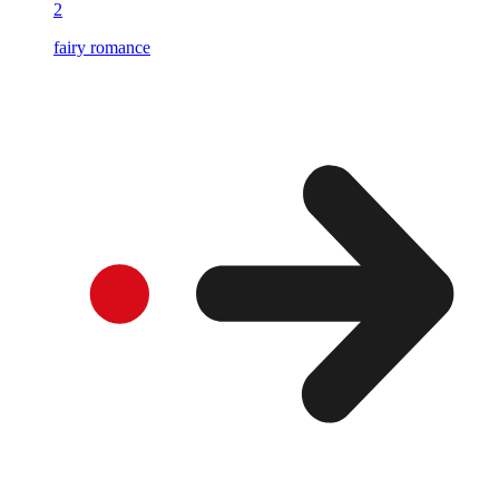
2
fairy romance