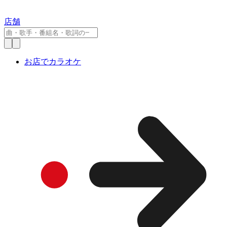
店舗
お店でカラオケ