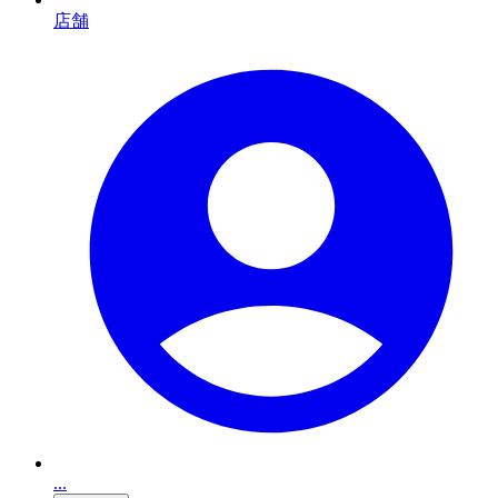
店舗
...