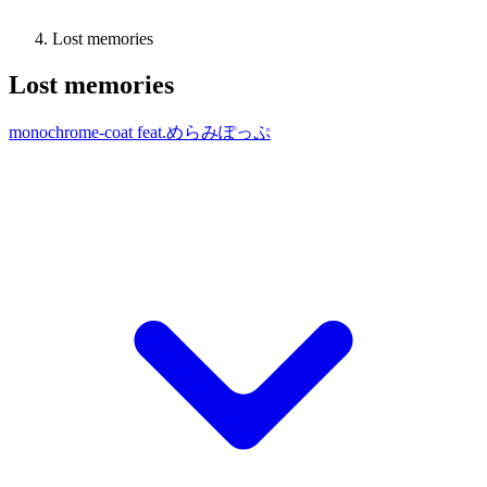
Lost memories
Lost memories
monochrome-coat feat.めらみぽっぷ