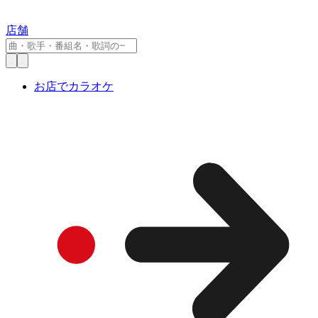
店舗
お店でカラオケ