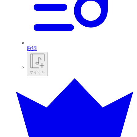
歌詞
マイうた