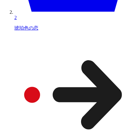
2
琥珀色の恋