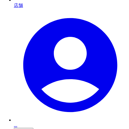
店舗
...