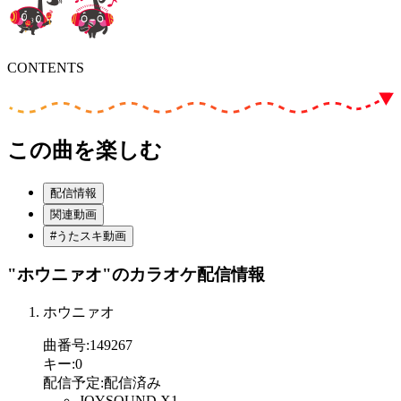
CONTENTS
この曲を楽しむ
配信情報
関連動画
#うたスキ動画
"ホウニァオ"
のカラオケ配信情報
ホウニァオ
曲番号
:
149267
キー
:
0
配信予定
:
配信済み
JOYSOUND X1