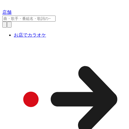
店舗
お店でカラオケ