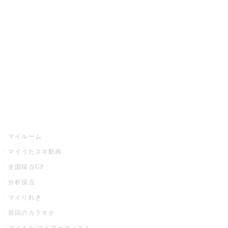
カラオケ楽曲・歌詞検索
カラオケ店舗検索
全国カラオケ大会
イベント・キャンペーン
うたスキ
マイルーム
マイうたスキ動画
全国採点GP
分析採点
マイりれき
前回のカラオケ
マイうた/マイアーティスト