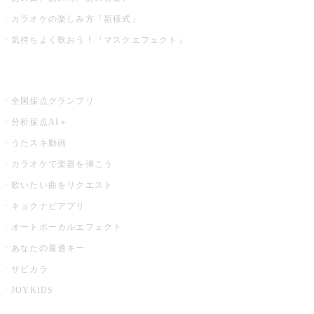
カラオケの楽しみ方『新様式』
気持ちよく歌おう！『マスクエフェクト』
お店でもっと楽しむ
全国採点グランプリ
分析採点AI＋
うたスキ動画
カラオケで楽器を弾こう
歌いたい曲をリクエスト
キョクナビアプリ
オートボーカルエフェクト
あなたの最適キー
サビカラ
JOYKIDS