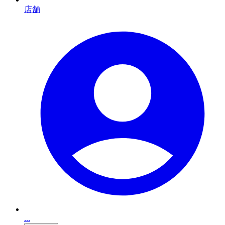
店舗
...