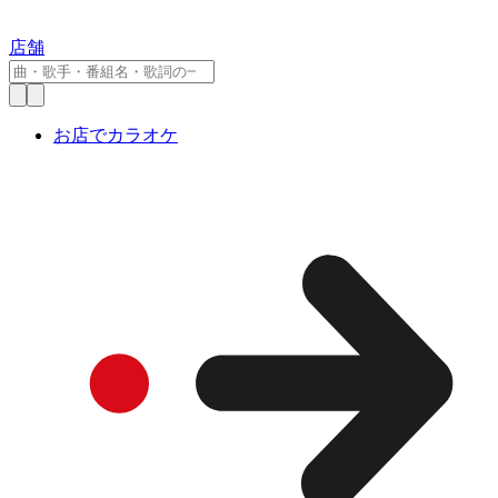
店舗
お店でカラオケ