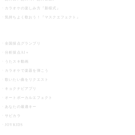
カラオケの楽しみ方『新様式』
気持ちよく歌おう！『マスクエフェクト』
お店でもっと楽しむ
全国採点グランプリ
分析採点AI＋
うたスキ動画
カラオケで楽器を弾こう
歌いたい曲をリクエスト
キョクナビアプリ
オートボーカルエフェクト
あなたの最適キー
サビカラ
JOYKIDS