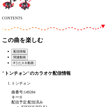
CONTENTS
この曲を楽しむ
配信情報
関連動画
#うたスキ動画
"トンチォン"
のカラオケ配信情報
トンチォン
曲番号
:
149284
キー
:
0
配信予定
:
配信済み
JOYSOUND X1