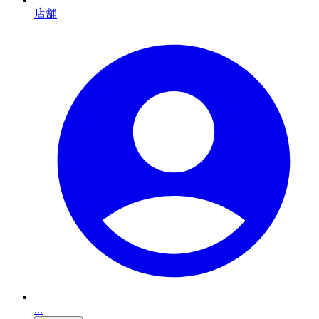
店舗
...