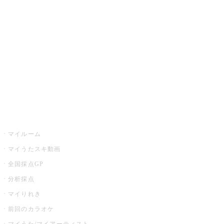
カラオケ楽曲・歌詞検索
カラオケ店舗検索
全国カラオケ大会
イベント・キャンペーン
うたスキ
マイルーム
マイうたスキ動画
全国採点GP
分析採点
マイりれき
前回のカラオケ
マイうた/マイアーティスト