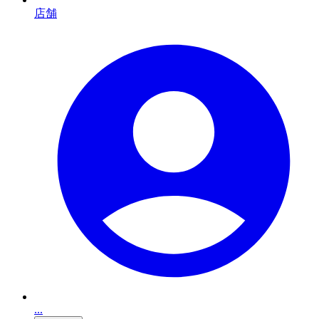
店舗
...