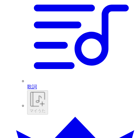
歌詞
マイうた