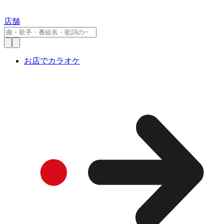
店舗
お店でカラオケ