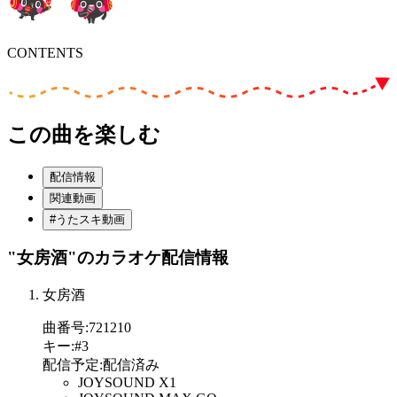
CONTENTS
この曲を楽しむ
配信情報
関連動画
#うたスキ動画
"女房酒"
のカラオケ配信情報
女房酒
曲番号
:
721210
キー
:
#3
配信予定
:
配信済み
JOYSOUND X1