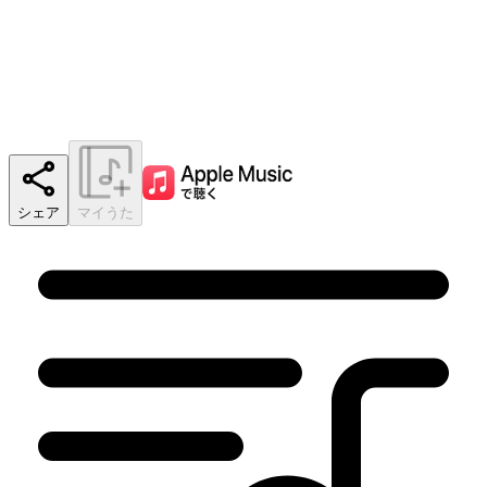
シェア
マイうた