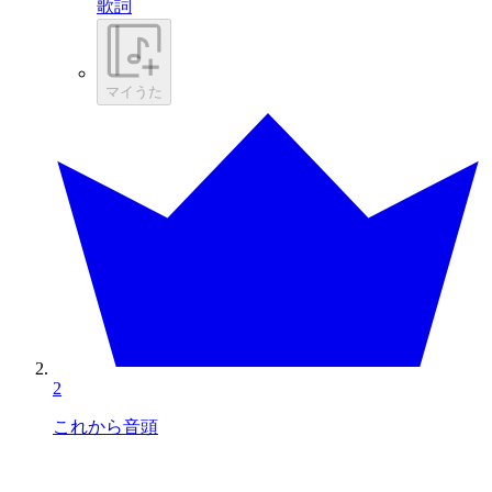
歌詞
マイうた
2
これから音頭