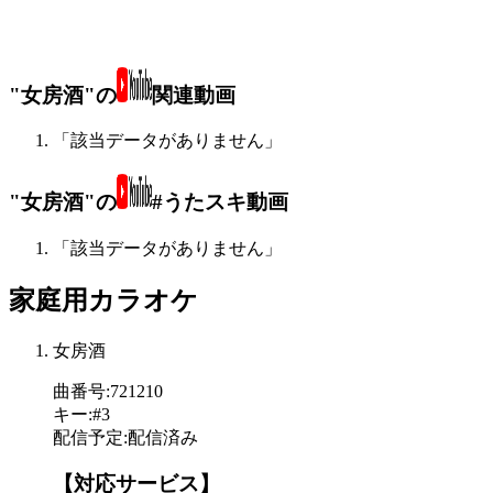
"女房酒"の
関連動画
「該当データがありません」
"女房酒"の
#うたスキ動画
「該当データがありません」
家庭用カラオケ
女房酒
曲番号
:
721210
キー
:
#3
配信予定
:
配信済み
【対応サービス】