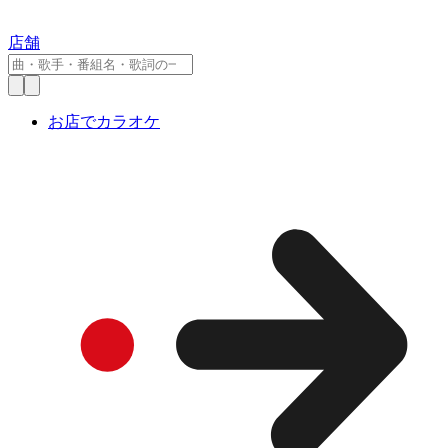
店舗
お店でカラオケ