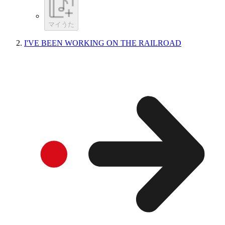
マイうた
I'VE BEEN WORKING ON THE RAILROAD