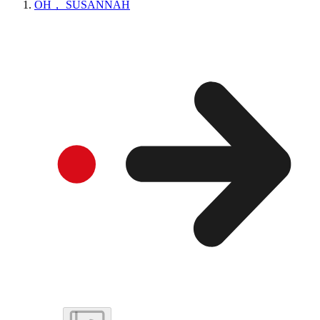
OH， SUSANNAH