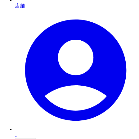
店舗
...