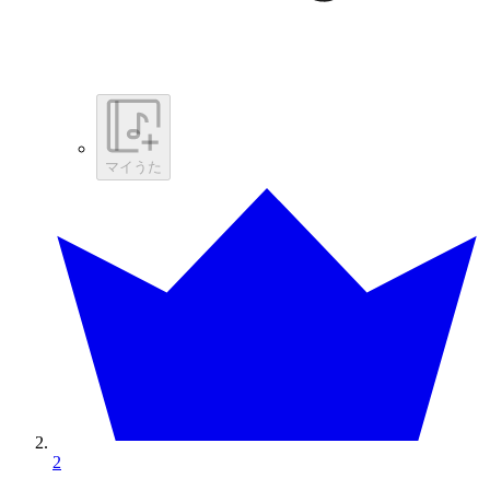
マイうた
2