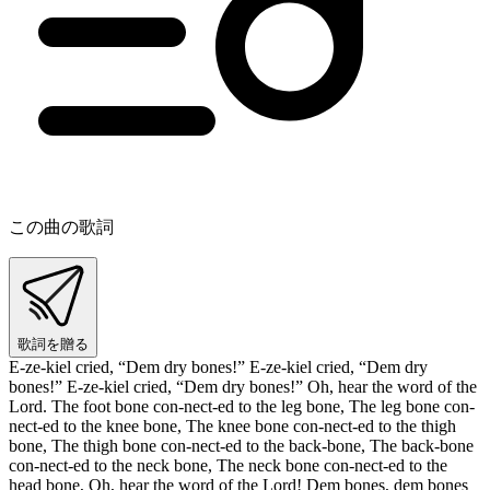
この曲の歌詞
歌詞を贈る
E-ze-kiel cried, “Dem dry bones!” E-ze-kiel cried, “Dem dry
bones!” E-ze-kiel cried, “Dem dry bones!” Oh, hear the word of the
Lord. The foot bone con-nect-ed to the leg bone, The leg bone con-
nect-ed to the knee bone, The knee bone con-nect-ed to the thigh
bone, The thigh bone con-nect-ed to the back-bone, The back-bone
con-nect-ed to the neck bone, The neck bone con-nect-ed to the
head bone, Oh, hear the word of the Lord! Dem bones, dem bones