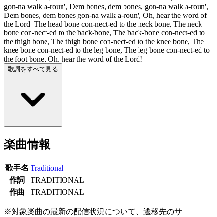
gon-na walk a-roun', Dem bones, dem bones, gon-na walk a-roun',
Dem bones, dem bones gon-na walk a-roun', Oh, hear the word of
the Lord. The head bone con-nect-ed to the neck bone, The neck
bone con-nect-ed to the back-bone, The back-bone con-nect-ed to
the thigh bone, The thigh bone con-nect-ed to the knee bone, The
knee bone con-nect-ed to the leg bone, The leg bone con-nect-ed to
the foot bone, Oh, hear the word of the Lord!_
歌詞をすべて見る
楽曲情報
歌手名
Traditional
作詞
TRADITIONAL
作曲
TRADITIONAL
※対象楽曲の最新の配信状況について、遷移先のサ