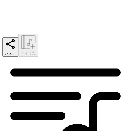
シェア
マイうた