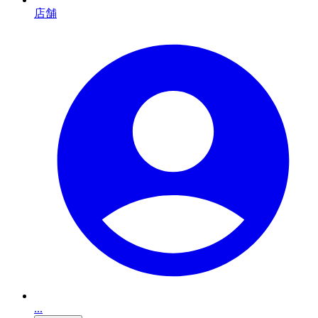
店舗
...