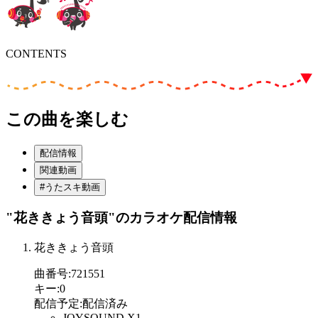
CONTENTS
この曲を楽しむ
配信情報
関連動画
#うたスキ動画
"花ききょう音頭"
のカラオケ配信情報
花ききょう音頭
曲番号
:
721551
キー
:
0
配信予定
:
配信済み
JOYSOUND X1