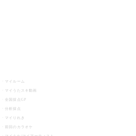
カラオケ楽曲・歌詞検索
カラオケ店舗検索
全国カラオケ大会
イベント・キャンペーン
うたスキ
マイルーム
マイうたスキ動画
全国採点GP
分析採点
マイりれき
前回のカラオケ
マイうた/マイアーティスト