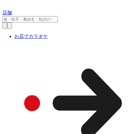
店舗
お店でカラオケ