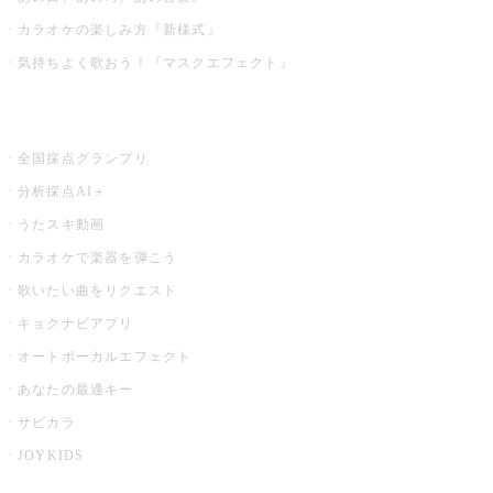
カラオケの楽しみ方『新様式』
気持ちよく歌おう！『マスクエフェクト』
お店でもっと楽しむ
全国採点グランプリ
分析採点AI＋
うたスキ動画
カラオケで楽器を弾こう
歌いたい曲をリクエスト
キョクナビアプリ
オートボーカルエフェクト
あなたの最適キー
サビカラ
JOYKIDS