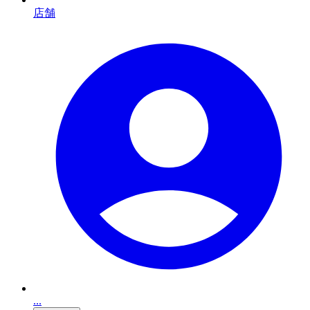
店舗
...