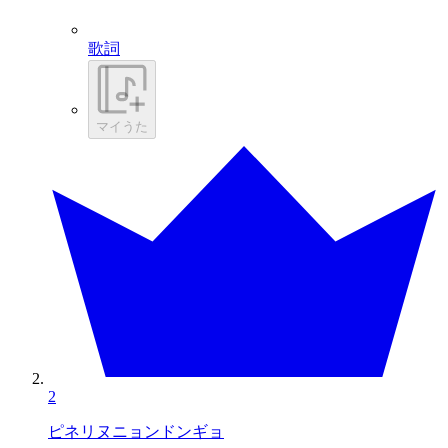
歌詞
マイうた
2
ピネリヌニョンドンギョ