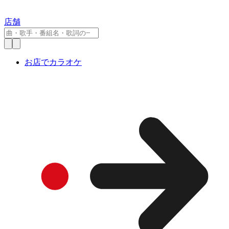
店舗
お店でカラオケ