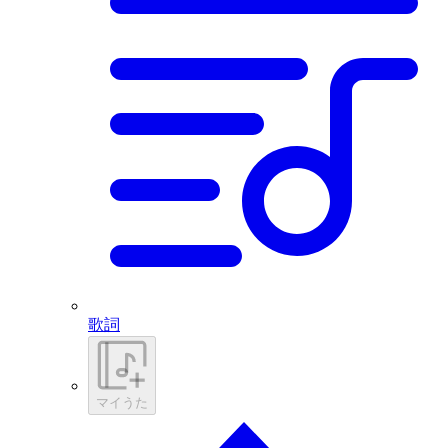
歌詞
マイうた