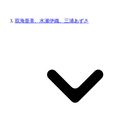
双海亜美、水瀬伊織、三浦あずさ