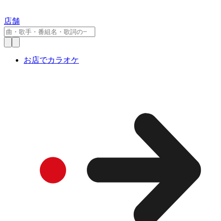
店舗
お店でカラオケ