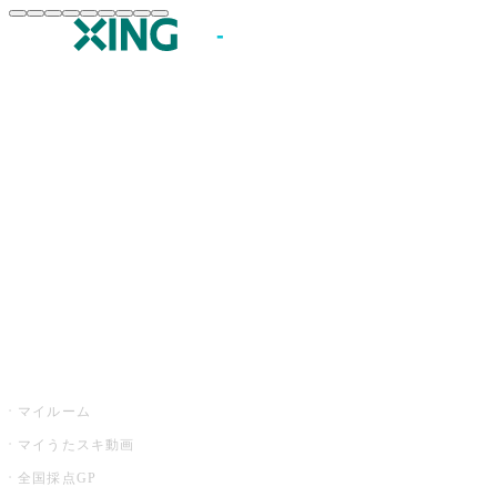
JOYSOUND.comトップ
カラオケ楽曲・歌詞検索
カラオケ店舗検索
全国カラオケ大会
イベント・キャンペーン
うたスキ
マイルーム
マイうたスキ動画
全国採点GP