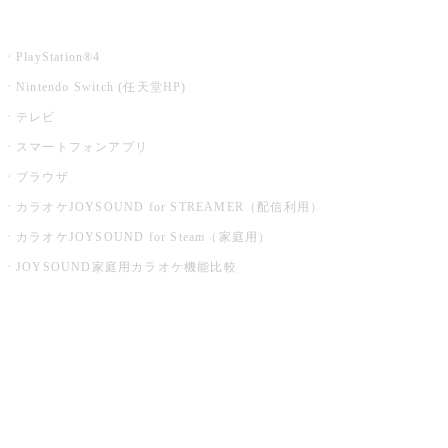
家庭用カラオケ
PlayStation®4
Nintendo Switch (任天堂HP)
テレビ
スマートフォンアプリ
ブラウザ
カラオケJOYSOUND for STREAMER（配信利用）
カラオケJOYSOUND for Steam（家庭用）
JOYSOUND家庭用カラオケ機能比較
アプリ・モバイルサービス一覧
音楽ニュース powered by ナタリー
その他