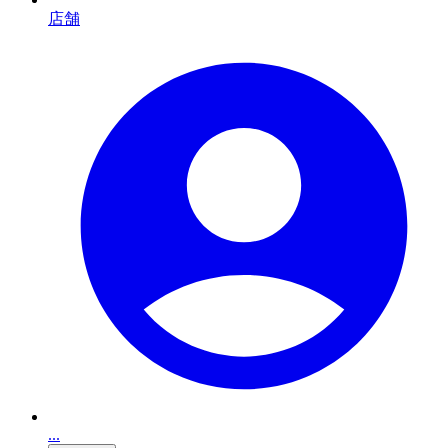
店舗
...