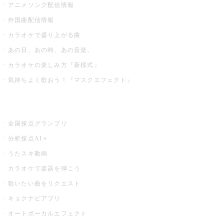
アニメソング配信情報
外国曲配信情報
カラオケで盛り上がる曲
あの日、あの時、あの音楽。
カラオケの楽しみ方『新様式』
気持ちよく歌おう！『マスクエフェクト』
お店でもっと楽しむ
全国採点グランプリ
分析採点AI＋
うたスキ動画
カラオケで楽器を弾こう
歌いたい曲をリクエスト
キョクナビアプリ
オートボーカルエフェクト