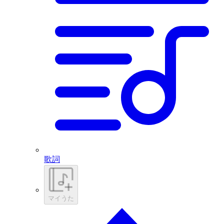
歌詞
マイうた