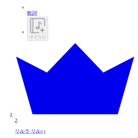
歌詞
マイうた
2
リルラ リルハ