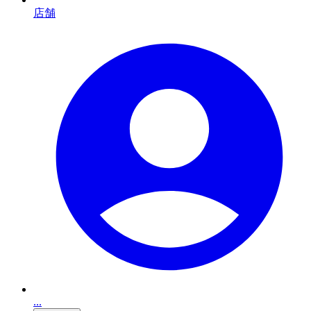
店舗
...