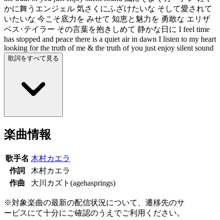
かに舞うエンジェル 気さくにふざけたいな そして愛されて
いたいな 今こそ底力を みせて 知恵と魅力を 勇敢な エリザ
ベス･テイラー その言葉を抱きしめて 静かな日に I feel time
has stopped and peace there is a quiet air in dawn I listen to my heart
looking for the truth of me & the truth of you just enjoy silent sound
歌詞をすべて見る
楽曲情報
歌手名
木村カエラ
作詞
木村カエラ
作曲
大川カズト(agehasprings)
※対象楽曲の最新の配信状況について、遷移先のサ
ービスにて十分にご確認のうえでご利用ください。