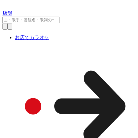
店舗
お店でカラオケ