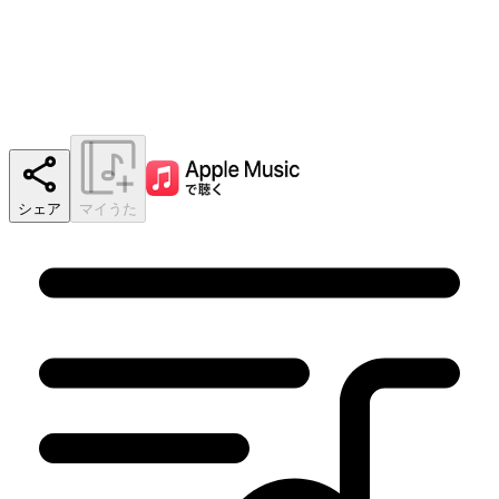
シェア
マイうた